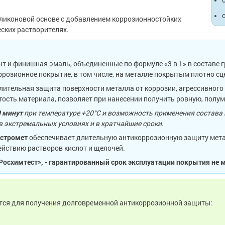
ликоновой основе с добавлением коррозионностойких
еских растворителях.
 и финишная эмаль, объединенные по формуле «3 в 1» в составе 
розионное покрытие, в том числе, на металле покрытым плотно с
ительная защита поверхности металла от коррозии, агрессивного
ость материала, позволяет при нанесении получить ровную, полу
 минут
при температуре +20°С и возможность применения состава 
 экстремальных условиях и в кратчайшие сроки.
стромет
обеспечивает длительную антикоррозионную защиту мета
ействию растворов кислот и щелочей.
осхимтест», - гарантированный срок эксплуатации покрытия не ме
тся для получения долговременной антикоррозионной защиты: