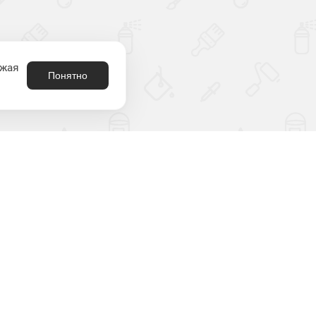
лжая
Понятно
8 (800) 301-21-80
родукция
аталог
2212180@krasko.ru
ыбрать цвет
пн-пт: 09:00-18:00
онтрафакт
спытания