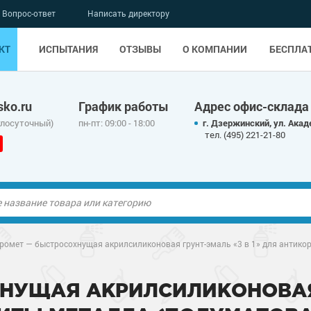
Вопрос-ответ
Написать директору
КТ
ИСПЫТАНИЯ
ОТЗЫВЫ
О КОМПАНИИ
БЕСПЛА
ko.ru
График работы
Адрес офис-склада
глосуточный)
пн-пт: 09:00 - 18:00
г. Дзержинский, ул. Акад
тел. (495) 221-21-80
ые полы
ромет — быстросохнущая акрилсиликоновая грунт-эмаль «3 в 1» для антико
олы
ые полы
УЩАЯ АКРИЛСИЛИКОНОВАЯ Г
дные наливные
олы
о металлу