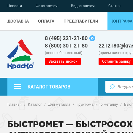
Новости
Фотогалерея
Видеогалерея
Статьи
ДОСТАВКА
ОПЛАТА
ПРЕДСТАВИТЕЛИ
КОНТРАФА
8 (495) 221-21-80
8 (800) 301-21-80
2212180@kras
(звонок бесплатный)
(прием заявок кру
Заказать звонок
Оставить заявку
КАТАЛОГ ТОВАРОВ
Полиуретанов
Полимерные наливные полы
Главная
/
Каталог
/
Для металла
/
Грунт-эмали по металлу
/
Быст
Эпоксидные п
Полиуретанов
Для бетонных полов
БЫСТРОМЕТ — БЫСТРОСОХН
Водно-эпокси
Эпоксидные п
Грунт-эмали п
Для металла