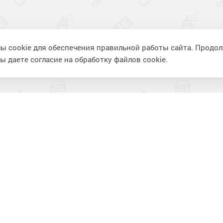
ы cookie для обеспечения правильной работы сайта. Продо
ы даете согласие на обработку файлов cookie.
ия
Информация
П
Фотогалерея
К
Видеогалерея
В
Статьи
К
Вопрос-ответ
И
Доставка и оплата