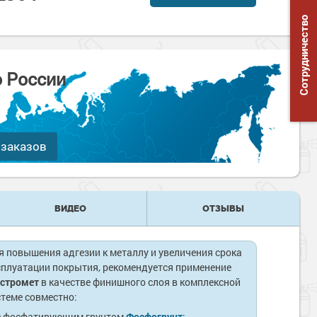
Сотрудничество
о России
 заказов
ВИДЕО
ОТЗЫВЫ
я повышения адгезии к металлу и увеличения срока
сплуатации покрытия, рекомендуется применение
стромет
в качестве финишного слоя в комплексной
стеме совместно:
с фосфатирующим грунтом
Фосфогрунт
;