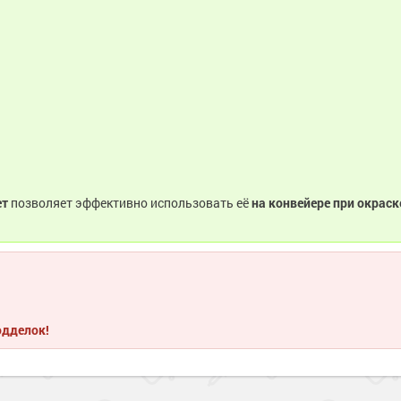
ет
позволяет эффективно использовать её
на конвейере при окрас
одделок!