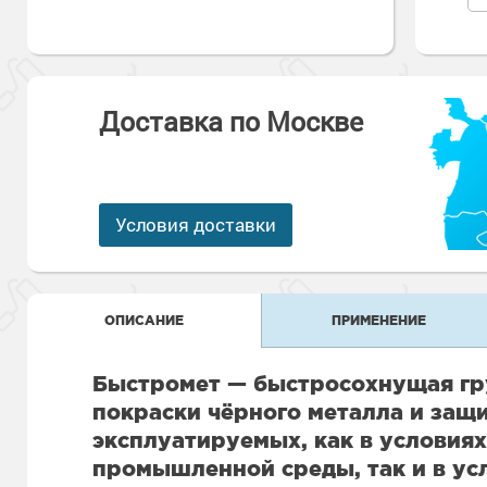
Антикоррозионная защита
Промышленны
металлоконст
Сопутствующи
Алюминиевые 
Морозостойкие
Морозостойкие краски
бетонных пол
Промышленное
Сопутствующи
Доставка по Москве
Морозостойкие
Промышленны
металла
покрытия для 
Морозостойкие
Промышленны
фасада
Условия доставки
Сопутствующи
Сопутствующи
ОПИСАНИЕ
ПРИМЕНЕНИЕ
Быстромет — быстросохнущая гр
покраски чёрного металла и защ
эксплуатируемых, как в условия
промышленной среды, так и в ус