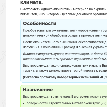
климата.
Быстромет -
однокомпонентный материал на акрилси
пигментов, ингибиторов и целевых добавок в органич
Особенности
Преобразователь ржавчины, антикоррозионный грунт
дополнительной обработки создать прочное антикор
После окончательного высыхания обеспечивается дл
излучения. Экономичный расход и высокая укрывист
Высокая скорость сушки
, составляющая не более
60
позволяют выполнять срочные окрасочные работы в
Быстросохнущая акрилсиликоновая грунт-эмаль
Бы
тумана, а также демонстрирует устойчивость к возд
(Согласно протоколу лабораторных испытаний ИЦ "Р
Назначение
Быстросохнущая грунт-эмаль
Быстромет
используе
поверхностей строительных металлоконструкций;