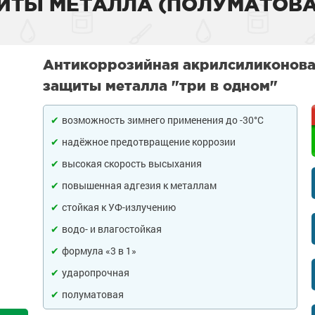
ИТЫ МЕТАЛЛА (ПОЛУМАТОВА
тона
 слой
садов
внитель бетона
Антикоррозийная акрилсиликонова
бетона
енного металла
 фасадов
еву
защиты металла "три в одном"
на
 грунт-краски
ля дерева
рыш
возможность зимнего применения до -30°С
ски
 краски
а древесины
 крыш
н и потолков
надёжное предотвращение коррозии
высокая скорость высыхания
 бетона
еталла
изоляция
септики
я
ссейна
повышенная адгезия к металлам
рунт-эмали
ор
е товары
е товары
 для бассейна
ромышленных
стойкая к УФ-излучению
водо- и влагостойкая
 пола
краски
я
е товары
и для
формула «3 в 1»
 стен
 бетона
аски
е товары
обетонных
ударопрочная
е товары
полуматовая
елей
е товары