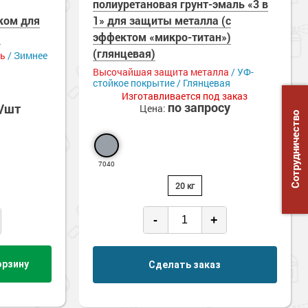
полиуретановая грунт-эмаль «3 в
ком для
1» для защиты металла (с
)
эффектом «микро-титан»)
(глянцевая)
ть
/ Зимнее
Высочайшая защита металла
/ УФ-
стойкое покрытие / Глянцевая
Изготавливается под заказ
по запросу
б/шт
Цена:
Сотрудничество
7040
20 кг
-
+
орзину
Сделать заказ