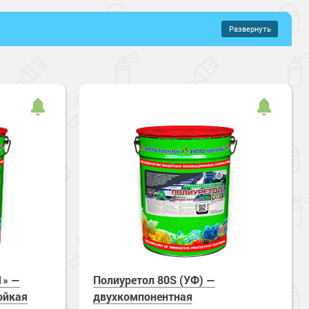
Развернуть
–
727 руб.
ановые составы
Уретановые составы
онентные
й
Полуглянцевый
хнущие
Водостойкие
кая прочность
Зимнее нанесение
ие
1» —
Полиуретол 80S (УФ) —
ойкая
двухкомпонентная