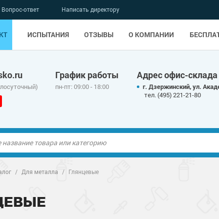
Вопрос-ответ
Написать директору
КТ
ИСПЫТАНИЯ
ОТЗЫВЫ
О КОМПАНИИ
БЕСПЛА
ko.ru
График работы
Адрес офис-склада
глосуточный)
пн-пт: 09:00 - 18:00
г. Дзержинский, ул. Акад
тел. (495) 221-21-80
ые полы
ые полы
алог
/
Для металла
/
Глянцевые
олы
ые полы
олы
ые полы
ЦЕВЫЕ
дные наливные
олы
дные наливные
олы
о металлу