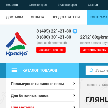
Новости
Фотогалерея
Видеогалерея
Статьи
ДОСТАВКА
ОПЛАТА
ПРЕДСТАВИТЕЛИ
КОНТРАФА
8 (495) 221-21-80
8 (800) 301-21-80
2212180@kras
(звонок бесплатный)
(прием заявок кру
Заказать звонок
Оставить заявку
КАТАЛОГ ТОВАРОВ
Полиуретанов
Полиуретанов
Полимерные наливные полы
Полимерные наливные полы
Главная
/
Кат
Эпоксидные п
Полиуретанов
Эпоксидные п
Полиуретанов
Для бетонных полов
Для бетонных полов
ГЛЯН
Водно-эпокси
Эпоксидные п
Водно-эпокси
Эпоксидные п
Грунт-эмали п
Для металла
Для металла