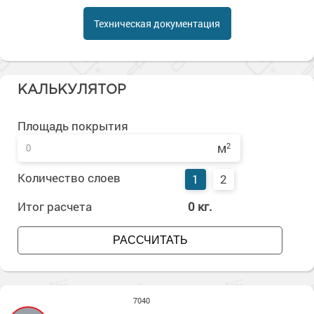
Сопутствующие товары
Морозостойкие краски для металла
Техническая документация
Морозостойкие краски для фасада
Сопутствующие товары
КАЛЬКУЛЯТОР
Площадь покрытия
м
2
Количество слоев
1
2
Итог расчета
0
кг.
РАССЧИТАТЬ
7040