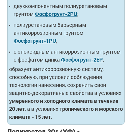
двухкомпонентным полиуретановым
грунтом
Фосфогрунт-2PU
;
полиуретановым барьерным
антикоррозионным грунтом
Фосфогрунт-1PU
;
c эпоксидным антикоррозионным грунтом
с фосфатом цинка
Фосфогрунт-2EP
.
образует антикоррозионную систему,
способную, при условии соблюдения
технологии нанесения, сохранить свои
защитно-декоративные свойства в условиях
умеренного и холодного климата в течение
20 лет
, а в условиях
тропического и морского
климата - 15 лет
.
Полиуретол 20s (УФ) -