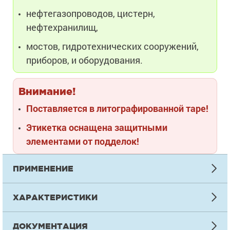
нефтегазопроводов, цистерн,
нефтехранилищ,
мостов, гидротехнических сооружений,
приборов, и оборудования.
Внимание!
Поставляется в литографированной таре!
Этикетка оснащена защитными
элементами от подделок!
ПРИМЕНЕНИЕ
ИНСТРУКЦИЯ ПО НАНЕСЕНИЮ
ХАРАКТЕРИСТИКИ
Подготовка
ТЕХНИЧЕСКАЯ ИНФОРМАЦИЯ
Металлическую поверхность очистить в соответствии с ГОСТ 
ДОКУМЕНТАЦИЯ
Sa2½ или St3. Или в соответствии с требованиями документа