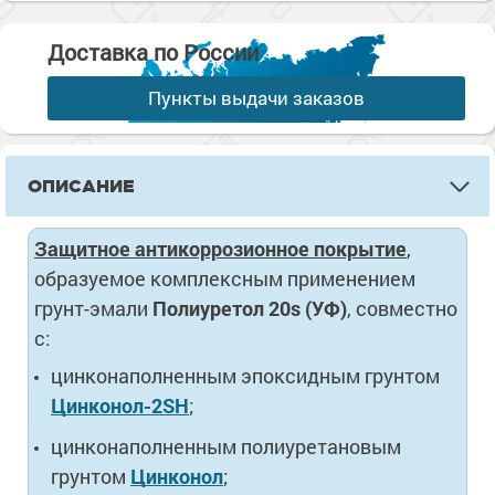
Доставка по России
Пункты выдачи заказов
ОПИСАНИЕ
Защитное антикоррозионное покрытие
,
образуемое комплексным применением
грунт-эмали
Полиуретол 20s (УФ)
, совместно
c:
цинконаполненным эпоксидным грунтом
Цинконол-2SH
;
цинконаполненным полиуретановым
грунтом
Цинконол
;