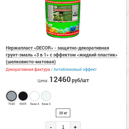
Нержапласт «DECOR» - защитно-декоративная
грунт-эмаль «3 в 1» с эффектом «жидкий пластик»
(шелковисто-матовая)
Декоративная фактура
/ Антибликовый эффект
12460
руб/шт
Цена:
7040
9005
база А
база С
20 кг
-
+