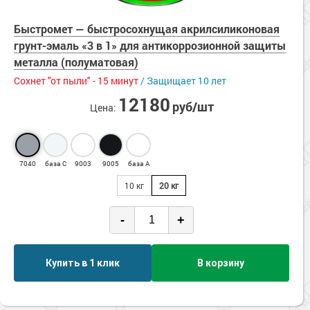
Сопутствующие товары
Энергосберегающие
Морозостойкие краски для металла
Быстромет — быстросохнущая акрилсиликоновая
Морозостойкие краски для фасада
грунт-эмаль «3 в 1» для антикоррозионной защиты
Сопутствующие товары
металла (полуматовая)
Сохнет "от пыли" - 15 минут
/ Защищает 10 лет
12180
руб/шт
Цена:
7040
база С
9003
9005
база А
10 кг
20 кг
-
+
Купить в 1 клик
В корзину