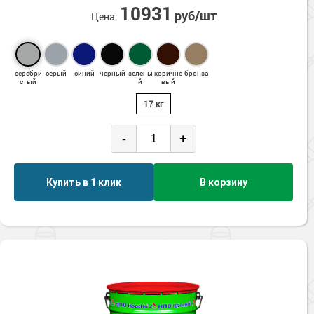
10931
руб/шт
Цена:
серебри
серый
синий
черный
зелены
коричне
бронза
стый
й
вый
17 кг
-
+
Купить в 1 клик
В корзину