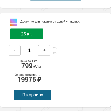
Сопутствующие товары
Морозостойкие краски для металла
Морозостойкие краски для фасада
Сопутствующие товары
Доступно для покупки от одной упаковки.
25 кг.
25
-
+
кг.
Цена за 1 кг.:
799
₽/кг.
Общая стоимость:
19975 ₽
В корзину