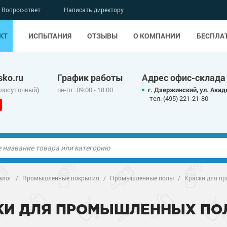
Вопрос-ответ
Написать директору
КТ
ИСПЫТАНИЯ
ОТЗЫВЫ
О КОМПАНИИ
БЕСПЛА
ko.ru
График работы
Адрес офис-склада
глосуточный)
пн-пт: 09:00 - 18:00
г. Дзержинский, ул. Акад
тел. (495) 221-21-80
ые полы
алог
/
Промышленные покрытия
/
Промышленные полы
/
Краски для п
олы
ые полы
КИ ДЛЯ ПРОМЫШЛЕННЫХ ПО
дные наливные
олы
о металлу