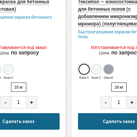
 краска для бетонных
Тексипол — износостойк
атовая)
для бетонных полов (с
добавлением микронизи
ешение окраски бетонного
мрамора) (полуглянцева
Быстрое решение окраски бе
пола
тавливается под заказ
Изготавливается под 
по запросу
по запрос
Цена:
Цена:
А
база С
база А
база С
Серый
25 кг
20 кг
-
+
-
+
Сделать заказ
Сделать заказ