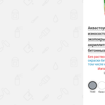
Аквастоу
износост
экопокры
акриллит
бетонных
Без раств
окраски бе
том числе 
Изго
7040
база 