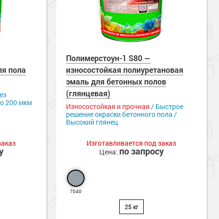
Полимерстоун-1 S80 —
ля пола
износостойкая полиуретановая
эмаль для бетонных полов
(глянцевая)
ез
до 200 мкм
Износостойкая и прочная
/ Быстрое
решение окраски бетонного пола /
Высокий глянец
заказ
Изготавливается под заказ
у
по запросу
Цена:
7040
25 кг