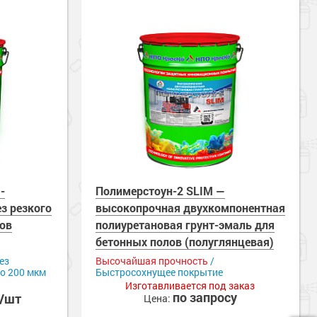
-
Полимерстоун-2 SLIM —
з резкого
высокопрочная двухкомпонентная
лов
полиуретановая грунт-эмаль для
бетонных полов (полуглянцевая)
ез
Высочайшая прочность
/
до 200 мкм
Быстросохнущее покрытие
Изготавливается под заказ
по запросу
б/шт
Цена: