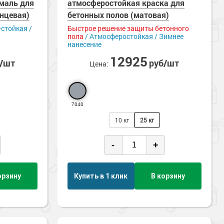
маль для
 на влажный бетон
атмосферостойкая краска для
Зимнее нанесение
ицаемые
Стойкие к истиранию
янцевая)
бетонных полов (матовая)
е
Химстойкие
-стойкая /
Быстрое решение защиты бетонного
пола
/ Атмосферостойкая / Зимнее
нанесение
12925
б/шт
руб/шт
Цена:
7040
10 кг
25 кг
-
+
орзину
Купить в 1 клик
В корзину