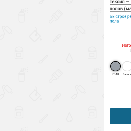
Тексил —
полов (м
Быстрое р
пола
Изго
7040
база 