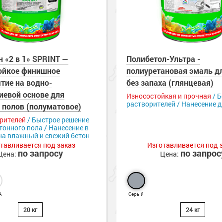
н «2 в 1» SPRINT —
Полибетол-Ультра -
ойкое финишное
полиуретановая эмаль д
тие на водно-
без запаха (глянцевая)
иевой основе для
Износостойкая и прочная
/ Б
растворителей / Нанесение 
 полов (полуматовое)
орителей
/ Быстрое решение
тонного пола / Нанесение в
на влажный и свежий бетон
тавливается под заказ
Изготавливается под 
по запросу
по запрос
Цена:
Цена:
А
Серый
20 кг
24 кг