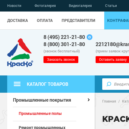
Новости
Фотогалерея
Видеогалерея
Статьи
ДОСТАВКА
ОПЛАТА
ПРЕДСТАВИТЕЛИ
КОНТРАФА
8 (495) 221-21-80
8 (800) 301-21-80
2212180@kras
(звонок бесплатный)
(прием заявок кру
Заказать звонок
Оставить заявку
КАТАЛОГ ТОВАРОВ
Полиуретанов
Полимерные наливные полы
Промышленные покрытия
Главная
/
Кат
Промышленные полы
Эпоксидные п
Полиуретанов
Для бетонных полов
КРАС
Ремонт промышленных
Водно-эпокси
Эпоксидные п
Грунт-эмали п
Для металла