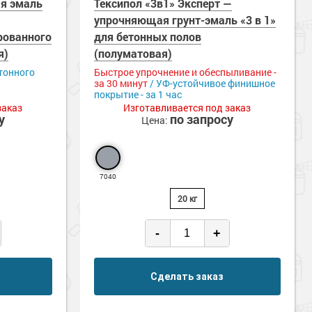
ая эмаль
Тексипол «3в1» Эксперт —
упрочняющая грунт-эмаль «3 в 1»
рованного
для бетонных полов
я)
(полуматовая)
тонного
Быстрое упрочнение и обеспыливание -
за 30 минут
/ УФ-устойчивое финишное
покрытие - за 1 час
заказ
Изготавливается под заказ
у
по запросу
Цена:
7040
20 кг
-
+
Сделать заказ