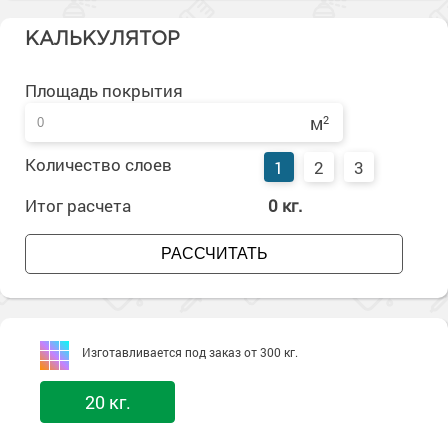
Сопутствующие товары
Морозостойкие краски для металла
КАЛЬКУЛЯТОР
Морозостойкие краски для фасада
Сопутствующие товары
Площадь покрытия
м
2
Количество слоев
1
2
3
Итог расчета
0
кг.
РАССЧИТАТЬ
Изготавливается под заказ от 300 кг.
20 кг.