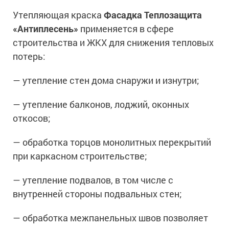
Сопутствующие товары
Морозостойкие краски для металла
Утепляющая краска
Фасадка Теплозащита
Морозостойкие краски для фасада
«Антиплесень»
применяется в сфере
Сопутствующие товары
строительства и ЖКХ для снижения тепловых
потерь:
— утепление стен дома снаружи и изнутри;
— утепление балконов, лоджий, оконных
откосов;
— обработка торцов монолитных перекрытий
при каркасном строительстве;
— утепление подвалов, в том числе с
внутренней стороны подвальных стен;
— обработка межпанельных швов позволяет