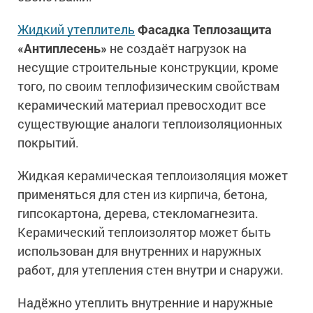
Ингибиторы коррозии
Сопутствующие товары
Пищевая промышленность
Жидкий утеплитель
Фасадка Теплозащита
Растворители и разбавители для металла
Жидкая теплоизоляция
«Антиплесень»
не создаёт нагрузок на
Нефтегазовая промышленность
Шпатлевки для металла
Для металла
несущие строительные конструкции, кроме
Экологичные материалы
Сопутствующие товары
Сопутствующие товары
Для фасада
того, по своим теплофизическим свойствам
Для бетонных полов
Антистатические покрытия
керамический материал превосходит все
Сопутствующие товары
Для металла
существующие аналоги теплоизоляционных
Для бетона
Промышленные покрытия
Для фасада
покрытий.
Сопутствующие товары
Для дерева
Промышленные полы
Холодное цинкование
Жидкая керамическая теплоизоляция может
Для интерьеров
Ремонт промышленных полов
применяться для стен из кирпича, бетона,
Грунтовки для холодного цинкования
Молотковые эмали
Сопутствующие товары
Защита железобетонных конструкций
гипсокартона, дерева, стекломагнезита.
Сопутствующие товары
Керамический теплоизолятор может быть
Промышленные металлоконструкции
Для металла
Антикоррозионная защита
использован для внутренних и наружных
Промышленное оборудование
Сопутствующие товары
Толстослойные грунт-эмали
работ, для утепления стен внутри и снаружи.
Морозостойкие краски
Промышленные ремонтные покрытия для металла
Алюминиевые краски
Промышленные стены
Морозостойкие краски для бетонных полов
Надёжно утеплить внутренние и наружные
Сопутствующие товары