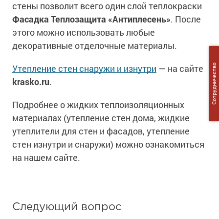
стены позволит всего один слой теплокраски
Сопутствующие товары
Морозостойкие краски для металла
Фасадка Теплозащита «Антиплесень»
. После
Морозостойкие краски для фасада
этого можно использовать любые
Сопутствующие товары
декоративные отделочные материалы.
Утепление стен снаружи и изнутри
— на сайте
Сотрудничество
krasko.ru
.
Подробнее о жидких теплоизоляционных
материалах (утепление стен дома, жидкие
утеплители для стен и фасадов, утепление
стен изнутри и снаружи) можно ознакомиться
на нашем сайте.
Следующий вопрос