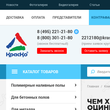
Новости
Фотогалерея
Видеогалерея
Статьи
ДОСТАВКА
ОПЛАТА
ПРЕДСТАВИТЕЛИ
КОНТРАФА
8 (495) 221-21-80
8 (800) 301-21-80
2212180@kras
(звонок бесплатный)
(прием заявок кру
Заказать звонок
Оставить заявку
КАТАЛОГ ТОВАРОВ
Полиуретанов
Полиуретанов
Полимерные наливные полы
Полимерные наливные полы
Главная
/
Ком
Эпоксидные п
Полиуретанов
Эпоксидные п
Полиуретанов
Для бетонных полов
Для бетонных полов
ЧЕМ 
ОЦИН
Водно-эпокси
Эпоксидные п
Грунт-эмали п
Водно-эпокси
Эпоксидные п
Грунт-эмали п
Для металла
Для металла