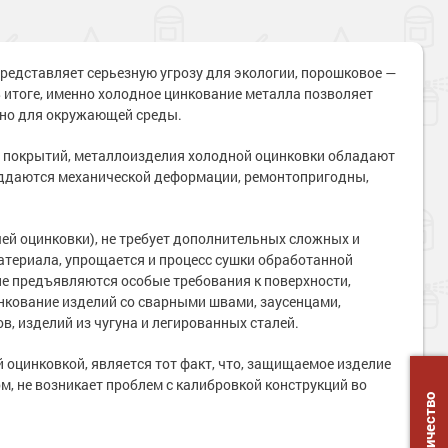
представляет серьезную угрозу для экологии, порошковое —
 итоге, именно холодное цинкование металла позволяет
асно для окружающей среды.
ых покрытий, металлоизделия холодной оцинковки обладают
оддаются механической деформации, ремонтопригодны,
чей оцинковки), не требует дополнительных сложных и
атериала, упрощается и процесс сушки обработанной
 не предъявляются особые требования к поверхности,
нкование изделий со сварными швами, заусенцами,
в, изделий из чугуна и легированных сталей.
 оцинковкой, является тот факт, что, защищаемое изделие
ом, не возникает проблем с калибровкой конструкций во