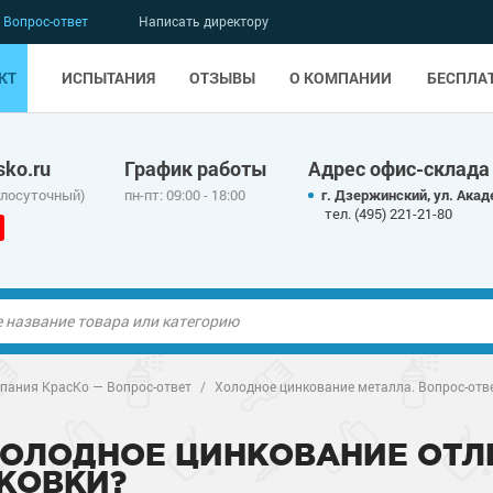
Вопрос-ответ
Написать директору
КТ
ИСПЫТАНИЯ
ОТЗЫВЫ
О КОМПАНИИ
БЕСПЛА
ko.ru
График работы
Адрес офис-склада
глосуточный)
пн-пт: 09:00 - 18:00
г. Дзержинский, ул. Акад
тел. (495) 221-21-80
ые полы
ые полы
пания КрасКо — Вопрос-ответ
/
Холодное цинкование металла. Вопрос-отв
олы
ые полы
олы
ые полы
ХОЛОДНОЕ ЦИНКОВАНИЕ ОТЛ
КОВКИ?
дные наливные
олы
о металлу
дные наливные
олы
о металлу