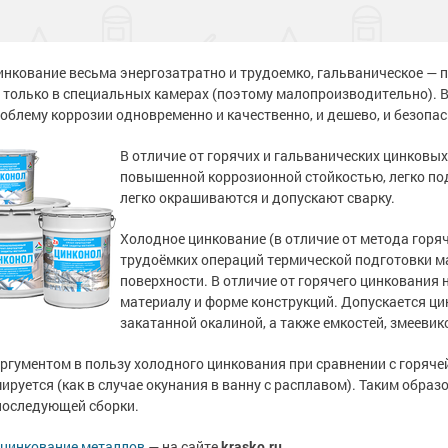
тона
 слой
садов
тона
 слой
садов
внитель бетона
внитель бетона
инкование весьма энергозатратно и трудоемко, гальваническое — 
бетона
енного металла
 фасадов
еву
бетона
енного металла
 фасадов
еву
только в специальных камерах (поэтому малопроизводительно). В
облему коррозии одновременно и качественно, и дешево, и безоп
на
 грунт-краски
ля дерева
рыш
на
 грунт-краски
ля дерева
рыш
В отличие от горячих и гальванических цинков
повышенной коррозионной стойкостью, легко п
ски
 краски
а древесины
 крыш
н и потолков
ски
 краски
а древесины
 крыш
н и потолков
легко окрашиваются и допускают сварку.
Холодное цинкование (в отличие от метода горя
 бетона
еталла
изоляция
септики
я
ссейна
 бетона
еталла
изоляция
септики
я
ссейна
трудоёмких операций термической подготовки м
поверхности. В отличие от горячего цинкования
рунт-эмали
ор
е товары
е товары
 для бассейна
ромышленных
рунт-эмали
ор
е товары
е товары
 для бассейна
ромышленных
материалу и форме конструкций. Допускается ци
закатанной окалиной, а также емкостей, змеевико
 пола
краски
я
е товары
 пола
краски
я
е товары
и для
и для
гументом в пользу холодного цинкования при сравнении с горячей
 стен
 стен
ируется (как в случае окунания в ванну с расплавом). Таким образ
 бетона
аски
е товары
обетонных
 бетона
аски
е товары
обетонных
последующей сборки.
е товары
е товары
елей
е товары
елей
е товары
 цинкование металлов
— на сайте
krasko.ru
.