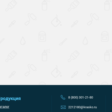
Наверх
8 (800) 301-21-80
родукция
аталог
2212180@krasko.ru