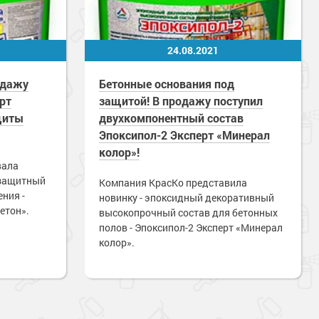
24.08.2021
одажу
Бетонные основания под
рт
защитой! В продажу поступил
щиты
двухкомпонентный состав
Эпоксипол-2 Эксперт «Минерал
колор»!
вала
-защитный
Компания КрасКо представила
ния -
новинку - эпоксидный декоративный
етон».
высокопрочный состав для бетонных
полов - Эпоксипол-2 Эксперт «Минерал
колор».
Наверх