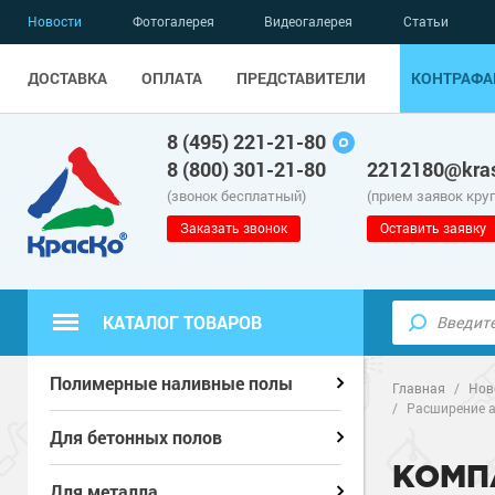
Новости
Фотогалерея
Видеогалерея
Статьи
ДОСТАВКА
ОПЛАТА
ПРЕДСТАВИТЕЛИ
КОНТРАФА
8 (495) 221-21-80
8 (800) 301-21-80
2212180@kras
(звонок бесплатный)
(прием заявок кру
Заказать звонок
Оставить заявку
КАТАЛОГ ТОВАРОВ
Полиуретанов
Полиуретанов
Полимерные наливные полы
Полимерные наливные полы
Главная
/
Нов
/
Расширение а
Эпоксидные п
Полиуретанов
Эпоксидные п
Полиуретанов
Для бетонных полов
Для бетонных полов
КОМП
Водно-эпокси
Эпоксидные п
Грунт-эмали п
Водно-эпокси
Эпоксидные п
Грунт-эмали п
Для металла
Для металла