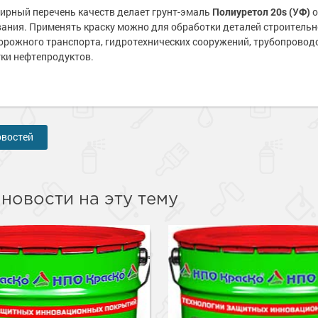
е
е
ирный перечень качеств делает грунт-эмаль
Полиуретол 20s (УФ)
о
рукции
рукции
ания. Применять краску можно для обработки деталей строительно
е товары
е товары
краски
 краски для
краски
 краски для
рожного транспорта, гидротехнических сооружений, трубопроводо
ов
ов
 оборудование
 оборудование
ки нефтепродуктов.
е товары
е товары
 краски для
 краски для
е ремонтные
е ремонтные
металла
металла
 краски для
 краски для
е стены
е стены
овостей
е товары
е товары
е товары
е товары
новости на эту тему