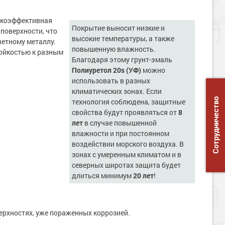
окоэффективная
Покрытие выносит низкие и
поверхности, что
высокие температуры, а также
ветному металлу.
повышенную влажность.
ойкостью к разным
Благодаря этому грунт-эмаль
Полиуретол 20s (УФ)
можно
использовать в разных
климатических зонах. Если
Сотрудничество
технология соблюдена, защитные
свойства будут проявляться от
8
лет
в случае повышенной
влажности и при постоянном
воздействии морского воздуха. В
зонах с умеренным климатом и в
северных широтах защита будет
длиться минимум
20 лет
!
ерхностях, уже пораженных коррозией.