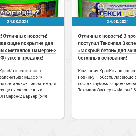
24.08.2021
24.08.2021
! Отличные новости!
Отличные новости! В пр
ывающее покрытие для
поступил Тексипол Экспе
ых металлов Ламерон-2
«Мокрый бетон» для за
УФ) уже в продаже!
бетонных оснований!
КрасКо представила
Компания КрасКо анонсиро
 запечатывающее УФ-
новинку — обеспыливающе
олиуретановое покрытие для
состав глубокого проникнове
 защиты окрашенных
Тексипол Эксперт «Мокрый б
 Ламерон-2 Барьер (УФ).