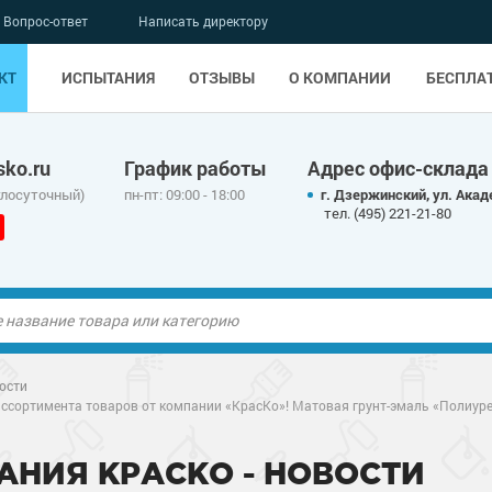
Вопрос-ответ
Написать директору
КТ
ИСПЫТАНИЯ
ОТЗЫВЫ
О КОМПАНИИ
БЕСПЛА
ko.ru
График работы
Адрес офис-склада
глосуточный)
пн-пт: 09:00 - 18:00
г. Дзержинский, ул. Акад
тел. (495) 221-21-80
ые полы
ые полы
ости
ссортимента товаров от компании «КрасКо»! Матовая грунт-эмаль «Полиуре
олы
ые полы
олы
ые полы
АНИЯ КРАСКО - НОВОСТИ
дные наливные
олы
о металлу
дные наливные
олы
о металлу