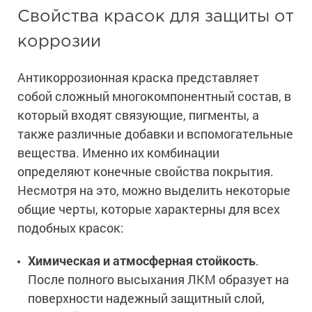
Ингибиторы коррозии
Сопутствующие товары
Свойства красок для защиты от
Пищевая промышленность
Растворители и разбавители для металла
Жидкая теплоизоляция
коррозии
Нефтегазовая промышленность
Шпатлевки для металла
Для металла
Экологичные материалы
Сопутствующие товары
Сопутствующие товары
Антикоррозионная краска представляет
Для фасада
Для бетонных полов
собой сложный многокомпонентный состав, в
Антистатические покрытия
Сопутствующие товары
который входят связующие, пигменты, а
Для металла
Для бетона
также различные добавки и вспомогательные
Промышленные покрытия
Для фасада
Сопутствующие товары
вещества. Именно их комбинации
Для дерева
Промышленные полы
Холодное цинкование
определяют конечные свойства покрытия.
Для интерьеров
Ремонт промышленных полов
Несмотря на это, можно выделить некоторые
Грунтовки для холодного цинкования
Молотковые эмали
Сопутствующие товары
Защита железобетонных конструкций
общие черты, которые характерны для всех
Сопутствующие товары
подобных красок:
Промышленные металлоконструкции
Для металла
Антикоррозионная защита
Промышленное оборудование
Сопутствующие товары
Химическая и атмосферная стойкость
.
Толстослойные грунт-эмали
Морозостойкие краски
Промышленные ремонтные покрытия для металла
После полного высыхания ЛКМ образует на
Алюминиевые краски
Промышленные стены
поверхности надежный защитный слой,
Морозостойкие краски для бетонных полов
Сопутствующие товары