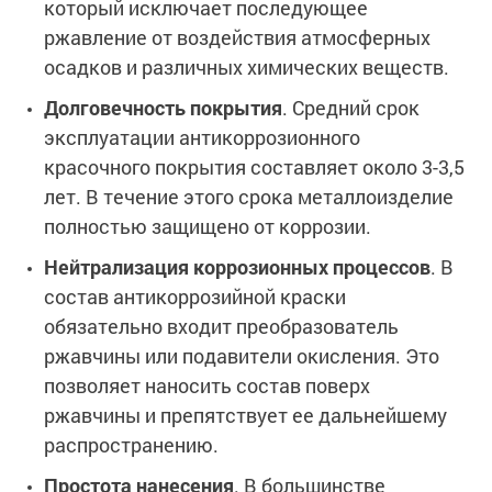
который исключает последующее
Сопутствующие товары
Морозостойкие краски для металла
ржавление от воздействия атмосферных
Морозостойкие краски для фасада
осадков и различных химических веществ.
Сопутствующие товары
Долговечность покрытия
. Средний срок
эксплуатации антикоррозионного
красочного покрытия составляет около 3-3,5
лет. В течение этого срока металлоизделие
полностью защищено от коррозии.
Нейтрализация коррозионных процессов
. В
состав антикоррозийной краски
обязательно входит преобразователь
ржавчины или подавители окисления. Это
позволяет наносить состав поверх
ржавчины и препятствует ее дальнейшему
распространению.
Простота нанесения
. В большинстве