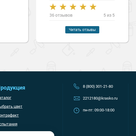
36 отзывов
5 из 5
Наверх
Читать отзывы
8 (800) 301-21-80
родукция
аталог
2212180@krasko.ru
ыбрать цвет
пн-пт: 09:00-18:00
онтрафакт
спытания