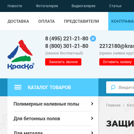
Новости
Фотогалерея
Видеогалерея
Статьи
ДОСТАВКА
ОПЛАТА
ПРЕДСТАВИТЕЛИ
КОНТРАФА
8 (495) 221-21-80
8 (800) 301-21-80
2212180@kras
(звонок бесплатный)
(прием заявок кру
Заказать звонок
Оставить заявку
КАТАЛОГ ТОВАРОВ
Полиуретанов
Полиуретанов
Полимерные наливные полы
Полимерные наливные полы
Главная
/
Кат
Эпоксидные п
Полиуретанов
Эпоксидные п
Полиуретанов
Для бетонных полов
Для бетонных полов
ЗАЩИ
Водно-эпокси
Эпоксидные п
Грунт-эмали п
Водно-эпокси
Эпоксидные п
Грунт-эмали п
Для металла
Для металла