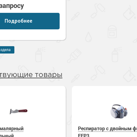
 запросу
Подробнее
аздела
твующие товары
 малярный
Респиратор с двойным ф
льный
FFP3