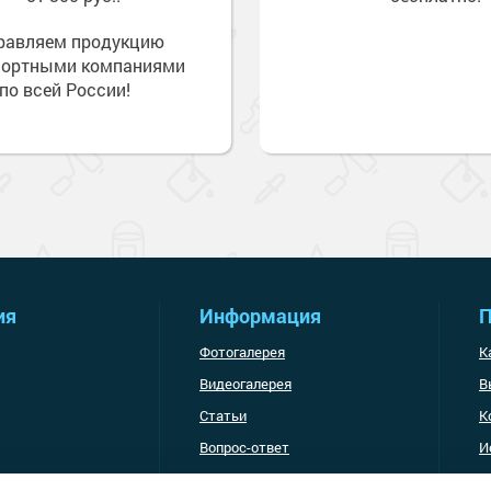
равляем продукцию
портными компаниями
по всей России!
ия
Информация
П
Фотогалерея
К
Видеогалерея
В
Статьи
К
Вопрос-ответ
И
Доставка и оплата