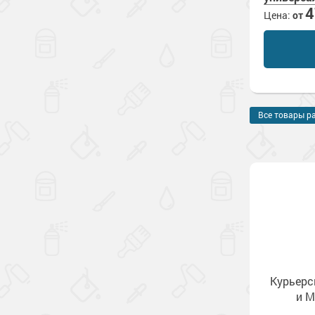
Цена:
от
Все товары р
Курьерс
и М