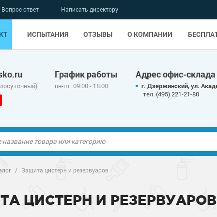
Вопрос-ответ
Написать директору
КТ
ИСПЫТАНИЯ
ОТЗЫВЫ
О КОМПАНИИ
БЕСПЛА
ko.ru
График работы
Адрес офис-склада
глосуточный)
пн-пт: 09:00 - 18:00
г. Дзержинский, ул. Акад
тел. (495) 221-21-80
ые полы
ые полы
алог
/
Защита цистерн и резервуаров
олы
ые полы
олы
ые полы
ТА ЦИСТЕРН И РЕЗЕРВУАРОВ
дные наливные
олы
о металлу
дные наливные
олы
о металлу