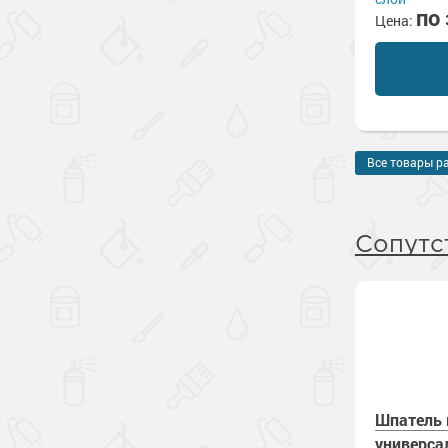
по
Цена:
Все товары р
Сопутс
Шпатель
универса