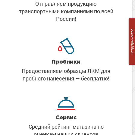
Сопутствующие товары
Отправляем продукцию
Морозостойкие краски для металла
транспортными компаниями
по всей
Морозостойкие краски для фасада
России!
Сопутствующие товары
Сотрудничество
Пробники
Предоставляем образцы ЛКМ
для
пробного нанесения
— бесплатно!
Сервис
Средний рейтинг магазина
по
оценкам наших клиентов