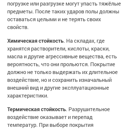
Сопутствующие товары
погрузке или разгрузке могут упасть тяжёлые
Морозостойкие краски для металла
предметы. После таких ударов полы должны
Морозостойкие краски для фасада
оставаться целыми и не терять своих
Сопутствующие товары
свойств.
Химическая стойкость
. На складах, где
хранятся растворители, кислоты, краски,
масла и другие агрессивные вещества, есть
вероятность, что они прольются. Покрытие
должно не только выдержать их длительное
воздействие, но и сохранить изначальный
внешний вид и другие эксплуатационные
характеристики.
Термическая стойкость
. Разрушительное
воздействие оказывает и перепад
температур. При выборе покрытия