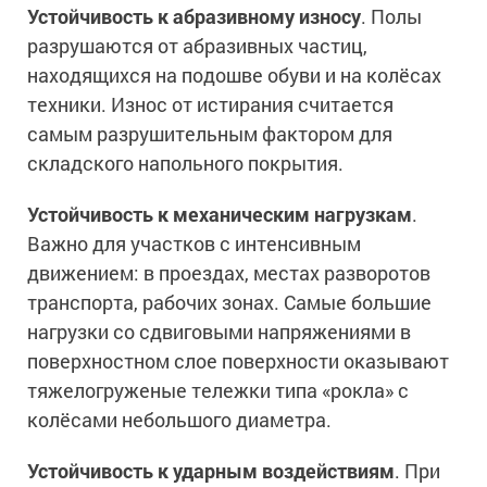
Ингибиторы коррозии
Устойчивость к абразивному износу
. Полы
Сопутствующие товары
Пищевая промышленность
разрушаются от абразивных частиц,
Растворители и разбавители для металла
Жидкая теплоизоляция
находящихся на подошве обуви и на колёсах
Нефтегазовая промышленность
Шпатлевки для металла
Для металла
техники. Износ от истирания считается
Экологичные материалы
Сопутствующие товары
Сопутствующие товары
Для фасада
самым разрушительным фактором для
Для бетонных полов
Антистатические покрытия
складского напольного покрытия.
Сопутствующие товары
Для металла
Для бетона
Промышленные покрытия
Устойчивость к механическим нагрузкам
.
Для фасада
Сопутствующие товары
Важно для участков с интенсивным
Для дерева
Промышленные полы
Холодное цинкование
движением: в проездах, местах разворотов
Для интерьеров
Ремонт промышленных полов
транспорта, рабочих зонах. Самые большие
Грунтовки для холодного цинкования
Молотковые эмали
Сопутствующие товары
Защита железобетонных конструкций
нагрузки со сдвиговыми напряжениями в
Сопутствующие товары
Промышленные металлоконструкции
поверхностном слое поверхности оказывают
Для металла
Антикоррозионная защита
тяжелогруженые тележки типа «рокла» с
Промышленное оборудование
Сопутствующие товары
Толстослойные грунт-эмали
колёсами небольшого диаметра.
Морозостойкие краски
Промышленные ремонтные покрытия для металла
Алюминиевые краски
Промышленные стены
Морозостойкие краски для бетонных полов
Устойчивость к ударным воздействиям
. При
Сопутствующие товары