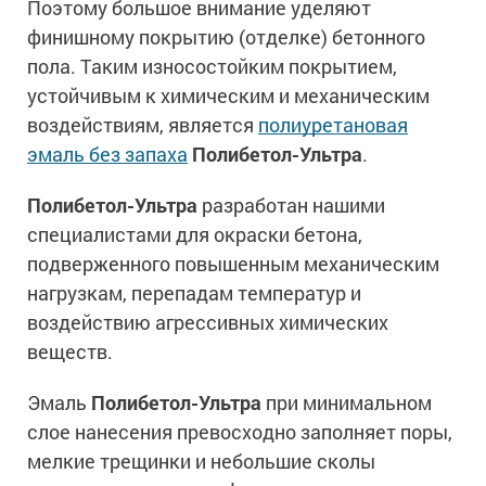
Поэтому большое внимание уделяют
Сопутствующие товары
Морозостойкие краски для металла
финишному покрытию (отделке) бетонного
Морозостойкие краски для фасада
пола. Таким износостойким покрытием,
Сопутствующие товары
устойчивым к химическим и механическим
воздействиям, является
полиуретановая
эмаль без запаха
Полибетол-Ультра
.
Полибетол-Ультра
разработан нашими
специалистами для окраски бетона,
подверженного повышенным механическим
нагрузкам, перепадам температур и
воздействию агрессивных химических
веществ.
Эмаль
Полибетол-Ультра
при минимальном
слое нанесения превосходно заполняет поры,
мелкие трещинки и небольшие сколы