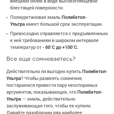
внешний облик в виде высокоглянцевой
блестящей поверхности.
Полиуретановая эмаль
Полибетол-
Ультра
имеет большой срок эксплуатации.
Превосходно справляется с предъявленным
к ней требованиям в широком интервале
температур от
- 60˚С до +100˚С.
Все еще сомневаетесь?
Действительно ли выгодно купить
Полибетол-
Ультра
? Чтобы развеять сомнения,
постараемся привести пару неоспоримых
аргументов, показывающих, что
Полибетол-
Ультра
— эмаль, действительно
заслуживающая того, чтобы ее купили.
Давайте разоблачим два наиболее