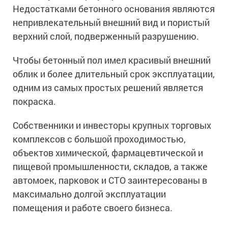
Ингибиторы коррозии
Недостатками бетонного основания являются
Сопутствующие товары
Пищевая промышленность
непривлекательный внешний вид и пористый
Растворители и разбавители для металла
Жидкая теплоизоляция
верхний слой, подверженный разрушению.
Нефтегазовая промышленность
Шпатлевки для металла
Для металла
Экологичные материалы
Сопутствующие товары
Сопутствующие товары
Чтобы бетонный пол имел красивый внешний
Для фасада
Для бетонных полов
облик и более длительный срок эксплуатации,
Антистатические покрытия
Сопутствующие товары
Для металла
одним из самых простых решений является
Для бетона
Промышленные покрытия
покраска.
Для фасада
Сопутствующие товары
Для дерева
Промышленные полы
Холодное цинкование
Собственники и инвесторы крупных торговых
Для интерьеров
Ремонт промышленных полов
комплексов с большой проходимостью,
Грунтовки для холодного цинкования
Молотковые эмали
Сопутствующие товары
Защита железобетонных конструкций
объектов химической, фармацевтической и
Сопутствующие товары
пищевой промышленности, складов, а также
Промышленные металлоконструкции
Для металла
Антикоррозионная защита
автомоек, парковок и СТО заинтересованы в
Промышленное оборудование
Сопутствующие товары
максимально долгой эксплуатации
Толстослойные грунт-эмали
Морозостойкие краски
Промышленные ремонтные покрытия для металла
помещения и работе своего бизнеса.
Алюминиевые краски
Промышленные стены
Морозостойкие краски для бетонных полов
Сопутствующие товары