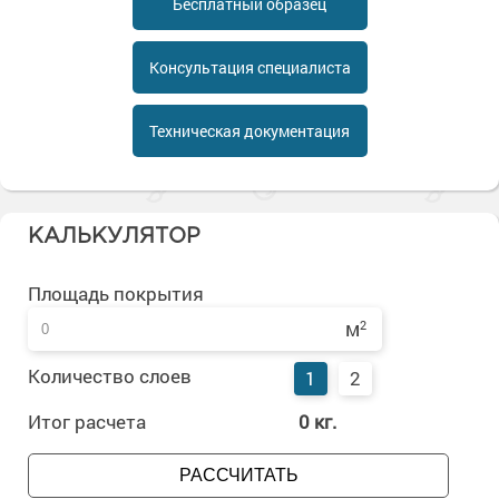
Бесплатный образец
Сопутствующие товары
Морозостойкие краски для металла
Морозостойкие краски для фасада
Консультация специалиста
Сопутствующие товары
Техническая документация
КАЛЬКУЛЯТОР
Площадь покрытия
м
2
Количество слоев
1
2
Итог расчета
0
кг.
РАССЧИТАТЬ