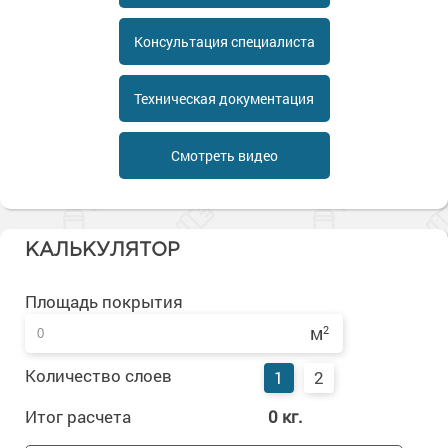
Сопутствующие товары
Морозостойкие краски для металла
Консультация специалиста
Морозостойкие краски для фасада
Сопутствующие товары
Техническая документация
Смотреть видео
КАЛЬКУЛЯТОР
Площадь покрытия
м
2
Количество слоев
1
2
Итог расчета
0
кг.