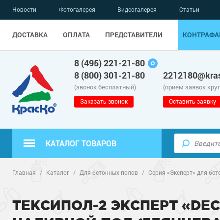
Новости
Фотогалерея
Видеогалерея
Статьи
ДОСТАВКА
ОПЛАТА
ПРЕДСТАВИТЕЛИ
КОНТРАФА
8 (495) 221-21-80
8 (800) 301-21-80
2212180@kras
(звонок бесплатный)
(прием заявок кру
Заказать звонок
Оставить заявку
КАТАЛОГ ТОВАРОВ
Полиуретанов
Полимерные наливные полы
Главная
/
Каталог
/
Для бетонных полов
/
Серия «Эксперт» для бет
Эпоксидные п
Полиуретанов
Для бетонных полов
ТЕКСИПОЛ-2 ЭКСПЕРТ «DE
Водно-эпокси
Эпоксидные п
Грунт-эмали п
Для металла