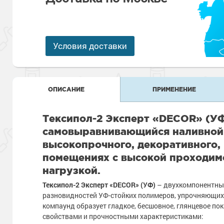
Антикоррозионная защита
Промышленны
металлоконст
Сопутствующи
Алюминиевые 
Морозостойкие
Морозостойкие краски
бетонных пол
Промышленное
Условия доставки
Сопутствующи
Морозостойкие
Промышленны
металла
покрытия для 
Морозостойкие
ОПИСАНИЕ
ПРИМЕНЕНИЕ
Промышленны
фасада
Сопутствующи
Сопутствующи
Тексипол-2 Эксперт «DECOR» (УФ
самовыравнивающийся наливной 
высокопрочного, декоративного,
помещениях с высокой проходим
нагрузкой.
Тексипол-2 Эксперт «DECOR» (УФ)
– двухкомпонентный
разновидностей УФ-стойких полимеров, упрочняющих
компаунд образует гладкое, бесшовное, глянцевое 
свойствами и прочностными характеристиками: