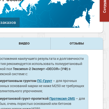
 заказов
ВИДЕО
ОТЗЫВЫ
остижения наилучшего результата и долговечности
тия рекомендуется использовать полиуретановый
ной пол
Тексипол-2 Эксперт «DECOR» (УФ)
в
ексной системе с:
иуретановым грунтом
ПС-Грунт
– для прочных
онных оснований марки не ниже М250 не требующих
олнительного упрочнения;
иуретановой грунт-пропиткой
Протексил-2MS
– для
бых, очень пористых оснований или бетонов
ысоких марок ниже М250.