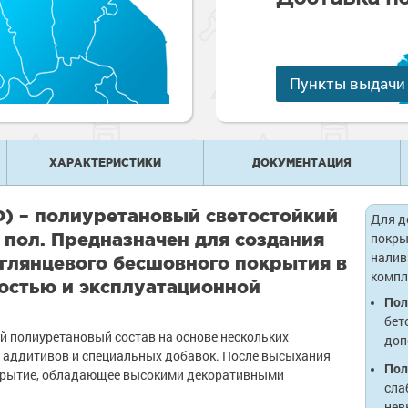
е
рукции
е товары
краски
 краски для
ов
 оборудование
Пункты выдачи
е товары
 краски для
е ремонтные
металла
 краски для
ХАРАКТЕРИСТИКИ
ДОКУМЕНТАЦИЯ
е стены
е товары
е товары
) – полиуретановый светостойкий
Для д
пол. Предназначен для создания
покры
налив
 глянцевого бесшовного покрытия в
компл
остью и эксплуатационной
Пол
бет
 полиуретановый состав на основе нескольких
доп
 аддитивов и специальных добавок. После высыхания
Пол
покрытие, обладающее высокими декоративными
сла
нев