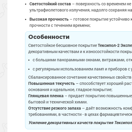
Светостойкий состав
– поверхность со временем не
ультрафиолетового излучения, надолго сохраняя н
Высокая прочность
– готовое покрытие устойчиво 
прочности с течением времени;
Особенности
Светостойкое бесшовное покрытие
Тексипол-2 Эксп
декоративным качествам и к износостойкости покр
с большими панорамными окнами, витражами, от
с регулярным использованием ламп и приборов с
Сбалансированное сочетание качественных свойств 
Повышенная текучесть
– способствует хорошей рас
основания и идеальное, гладкое покрытие;
Глянцевая пленка
– придает покрытию повышенные д
бытовой и технической химии.
Отсутствие резкого запаха
– даёт возможность комф
требованиями, в частности - в цехах фармацевтиче
Усиление декоративных качеств покрытия Тексипол