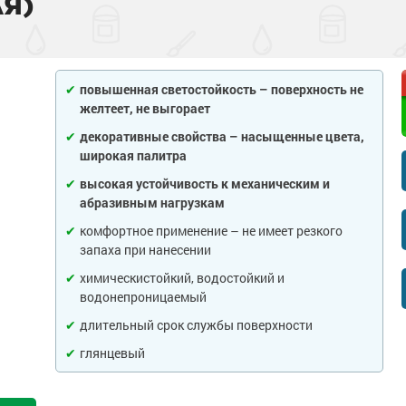
Я)
тона
 слой
садов
внитель бетона
бетона
енного металла
 фасадов
еву
повышенная светостойкость – поверхность не
желтеет, не выгорает
на
 грунт-краски
ля дерева
рыш
декоративные свойства – насыщенные цвета,
широкая палитра
ски
 краски
а древесины
 крыш
н и потолков
высокая устойчивость к механическим и
абразивным нагрузкам
 бетона
еталла
изоляция
септики
я
ссейна
комфортное применение – не имеет резкого
запаха при нанесении
рунт-эмали
ор
е товары
е товары
 для бассейна
ромышленных
химическистойкий, водостойкий и
водонепроницаемый
 пола
краски
я
е товары
и для
длительный срок службы поверхности
 стен
 бетона
аски
е товары
обетонных
глянцевый
е товары
елей
е товары