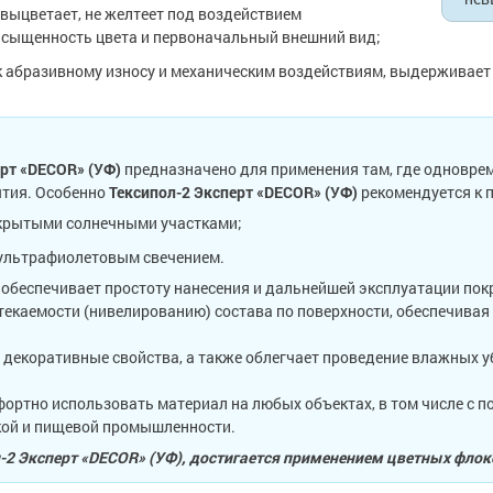
 выцветает, не желтеет под воздействием
асыщенность цвета и первоначальный внешний вид;
к абразивному износу и механическим воздействиям, выдерживает 
ерт «DECOR» (УФ)
предназначено для применения там, где одновре
ытия. Особенно
Тексипол-2 Эксперт «DECOR» (УФ)
рекомендуется к 
крытыми солнечными участками;
 ультрафиолетовым свечением.
обеспечивает простоту нанесения и дальнейшей эксплуатации пок
текаемости (нивелированию) состава по поверхности, обеспечива
екоративные свойства, а также облегчает проведение влажных 
ортно использовать материал на любых объектах, в том числе с
ской и пищевой промышленности.
-2 Эксперт «DECOR» (УФ), достигается применением цветных флок