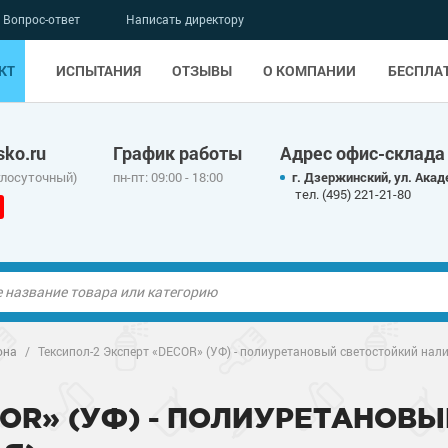
Вопрос-ответ
Написать директору
КТ
ИСПЫТАНИЯ
ОТЗЫВЫ
О КОМПАНИИ
БЕСПЛА
ko.ru
График работы
Адрес офис-склада
глосуточный)
пн-пт: 09:00 - 18:00
г. Дзержинский, ул. Акад
тел. (495) 221-21-80
ые полы
она
/
Тексипол-2 Эксперт «DECOR» (УФ) - полиуретановый светостойкий нали
олы
ые полы
COR» (УФ) - ПОЛИУРЕТАНОВ
дные наливные
олы
о металлу