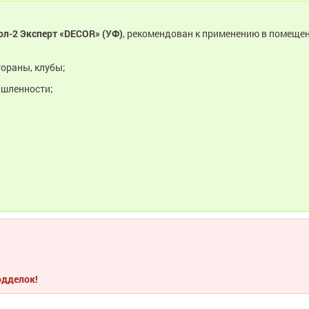
ол-2 Эксперт «DECOR» (УФ)
, рекомендован к применению в помеще
тораны, клубы;
ышленности;
одделок!