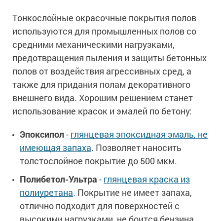
Сопутствующие товары
Морозостойкие краски для металла
Тонкослойные окрасочные покрытия полов
Морозостойкие краски для фасада
используются для промышленных полов со
Сопутствующие товары
средними механическими нагрузками,
предотвращения пыления и защиты бетонных
полов от воздействия агрессивных сред, а
также для придания полам декоративного
внешнего вида. Хорошим решением станет
использование красок и эмалей по бетону:
Эпоксипол
-
глянцевая эпоксидная эмаль, не
имеющая запаха
. Позволяет наносить
толстослойное покрытие до 500 мкм.
Полибетол-Ультра
-
глянцевая краска из
полиуретана
. Покрытие не имеет запаха,
отлично подходит для поверхностей с
высокими нагрузками, не боится бензина,