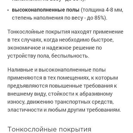
Ингибиторы коррозии
Сопутствующие товары
высоконаполненные полы
(толщина 4-8 мм,
Пищевая промышленность
Растворители и разбавители для металла
Жидкая теплоизоляция
степень наполнения по весу - до 85%).
Нефтегазовая промышленность
Шпатлевки для металла
Для металла
Экологичные материалы
Сопутствующие товары
Тонкослойные покрытия находят применение
Сопутствующие товары
Для фасада
в тех случаях, когда необходимо быстрое,
Для бетонных полов
Антистатические покрытия
Сопутствующие товары
экономичное и надежное решение по
Для металла
Для бетона
устройству пола, беспыльность.
Промышленные покрытия
Для фасада
Сопутствующие товары
Для дерева
Наливные и высоконаполненные полы
Промышленные полы
Холодное цинкование
применяются в тех помещениях, к которым
Для интерьеров
Ремонт промышленных полов
Грунтовки для холодного цинкования
предъявляются повышенные требования к
Молотковые эмали
Сопутствующие товары
Защита железобетонных конструкций
внешнему виду, стойкости к абразивному
Сопутствующие товары
Промышленные металлоконструкции
Для металла
Антикоррозионная защита
износу, движению транспортных средств,
Промышленное оборудование
Сопутствующие товары
эластичности и любым другим требованиям.
Толстослойные грунт-эмали
Морозостойкие краски
Промышленные ремонтные покрытия для металла
Алюминиевые краски
Промышленные стены
Морозостойкие краски для бетонных полов
Тонкослойные покрытия
Сопутствующие товары