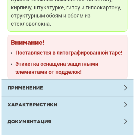
кирпичу, штукатурке, гипсу и гипсокартону,
структурным обоям и обоям из
стекловолокна.
Внимание!
Поставляется в литографированной таре!
Этикетка оснащена защитными
элементами от подделок!
ПРИМЕНЕНИЕ
ИНСТРУКЦИЯ ПО НАНЕСЕНИЮ
ХАРАКТЕРИСТИКИ
Подготовка
ТЕХНИЧЕСКАЯ ИНФОРМАЦИЯ
Окрашиваемая поверхность должна быть сухой. Отслаивающу
ДОКУМЕНТАЦИЯ
удалить скребком или иным способом. Старые покрытия отш
Зн
состояния, пыль от шлифовки удалить. Неровности зашпатле
Наименование показателя
Прочие документы