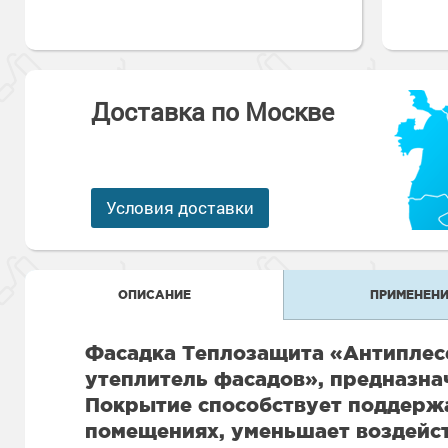
Антикоррозионная защита
Промышленны
металлоконст
Сопутствующи
Алюминиевые 
Морозостойкие
Морозостойкие краски
бетонных пол
Промышленное
Сопутствующи
Доставка по Москве
Морозостойкие
Промышленны
металла
покрытия для 
Морозостойкие
Промышленны
фасада
Условия доставки
Сопутствующи
Сопутствующи
ОПИСАНИЕ
ПРИМЕНЕНИ
Фасадка Теплозащита «Антиплес
утеплитель фасадов», предназнач
Покрытие способствует поддерж
помещениях, уменьшает воздейст