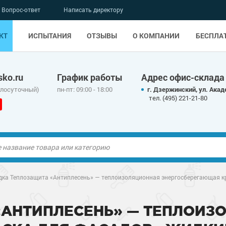
Вопрос-ответ
Написать директору
КТ
ИСПЫТАНИЯ
ОТЗЫВЫ
О КОМПАНИИ
БЕСПЛА
ko.ru
График работы
Адрес офис-склада
глосуточный)
пн-пт: 09:00 - 18:00
г. Дзержинский, ул. Акад
тел. (495) 221-21-80
ые полы
дка Теплозащита «Антиплесень» — теплоизоляционная энергосберегающая кр
олы
ые полы
АНТИПЛЕСЕНЬ» — ТЕПЛОИЗ
дные наливные
олы
о металлу