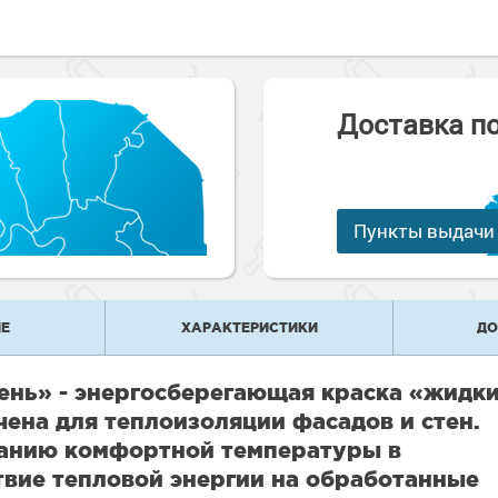
е
рукции
е товары
краски
 краски для
ов
 оборудование
е товары
Доставка п
 краски для
е ремонтные
металла
 краски для
е стены
Пункты выдачи
е товары
е товары
Е
ХАРАКТЕРИСТИКИ
ДО
ень» - энергосберегающая краска «жидк
ена для теплоизоляции фасадов и стен.
анию комфортной температуры в
вие тепловой энергии на обработанные