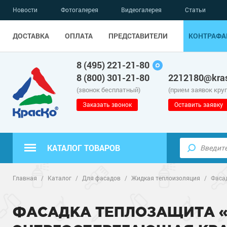
Новости
Фотогалерея
Видеогалерея
Статьи
ДОСТАВКА
ОПЛАТА
ПРЕДСТАВИТЕЛИ
КОНТРАФА
8 (495) 221-21-80
8 (800) 301-21-80
2212180@kras
(звонок бесплатный)
(прием заявок кру
Заказать звонок
Оставить заявку
КАТАЛОГ ТОВАРОВ
Полиуретанов
Полимерные наливные полы
Главная
/
Каталог
/
Для фасадов
/
Жидкая теплоизоляция
/
Фаса
Эпоксидные п
Полиуретанов
Для бетонных полов
ФАСАДКА ТЕПЛОЗАЩИТА «
Водно-эпокси
Эпоксидные п
Грунт-эмали п
Для металла