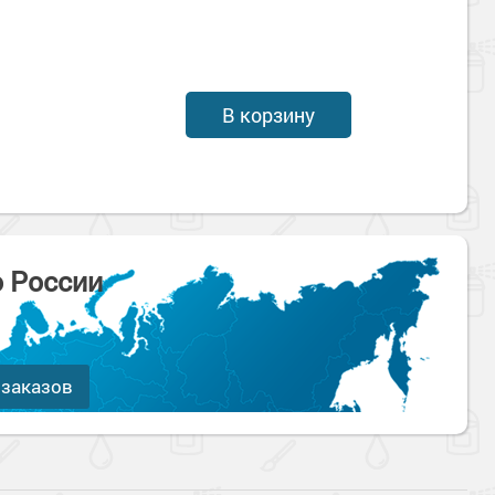
В корзину
о России
 заказов
Наверх