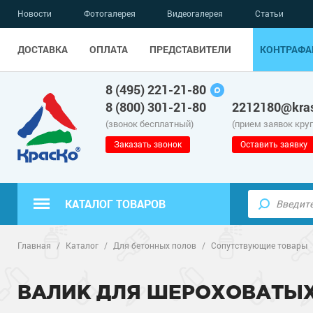
Новости
Фотогалерея
Видеогалерея
Статьи
ДОСТАВКА
ОПЛАТА
ПРЕДСТАВИТЕЛИ
КОНТРАФА
8 (495) 221-21-80
8 (800) 301-21-80
2212180@kras
(звонок бесплатный)
(прием заявок кру
Заказать звонок
Оставить заявку
КАТАЛОГ ТОВАРОВ
Полимерные наливные полы
Главная
/
Каталог
/
Для бетонных полов
/
Сопутствующие товары
Полиуретановые полы
ВАЛИК ДЛЯ ШЕРОХОВАТЫХ
Эпоксидные полы