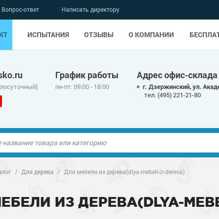
Вопрос-ответ
Написать директору
КТ
ИСПЫТАНИЯ
ОТЗЫВЫ
О КОМПАНИИ
БЕСПЛА
ko.ru
График работы
Адрес офис-склада
глосуточный)
пн-пт: 09:00 - 18:00
г. Дзержинский, ул. Акад
тел. (495) 221-21-80
ые полы
ые полы
алог
/
Для дерева
/
Для мебели из дерева(dlya-mebeli-iz-dereva)
олы
ые полы
олы
ые полы
ЕБЕЛИ ИЗ ДЕРЕВА(DLYA-MEBE
дные наливные
олы
о металлу
дные наливные
олы
о металлу