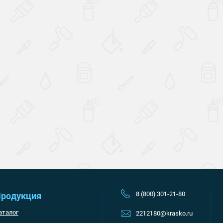
Наверх
8 (800) 301-21-80
родукция
аталог
2212180@krasko.ru