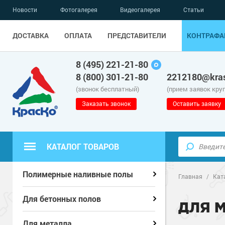
Новости
Фотогалерея
Видеогалерея
Статьи
ДОСТАВКА
ОПЛАТА
ПРЕДСТАВИТЕЛИ
КОНТРАФА
8 (495) 221-21-80
8 (800) 301-21-80
2212180@kras
(звонок бесплатный)
(прием заявок кру
Заказать звонок
Оставить заявку
КАТАЛОГ ТОВАРОВ
Полиуретанов
Полиуретанов
Полимерные наливные полы
Полимерные наливные полы
Главная
/
Кат
Эпоксидные п
Полиуретанов
Эпоксидные п
Полиуретанов
Для бетонных полов
Для бетонных полов
ДЛЯ М
Водно-эпокси
Эпоксидные п
Грунт-эмали п
Водно-эпокси
Эпоксидные п
Грунт-эмали п
Для металла
Для металла