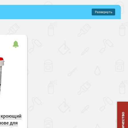
Развернуть
–
619 руб.
иловые составы
нтисептик
то-матовый
хнущие
Зимнее нанесение
- кроющий
нове для