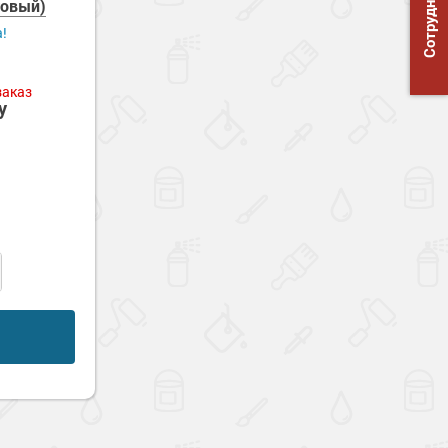
Сотрудничество
товый)
а!
заказ
у