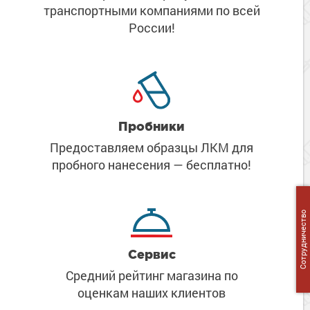
Сопутствующие товары
транспортными компаниями
по всей
Морозостойкие краски для металла
России!
Морозостойкие краски для фасада
Сопутствующие товары
Пробники
Предоставляем образцы ЛКМ
для
пробного нанесения
— бесплатно!
Сотрудничество
Сервис
Средний рейтинг магазина
по
оценкам наших клиентов