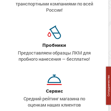
Сопутствующие товары
транспортными компаниями
по всей
Морозостойкие краски для металла
России!
Морозостойкие краски для фасада
Сопутствующие товары
Пробники
Предоставляем образцы ЛКМ
для
пробного нанесения
— бесплатно!
Сотрудничество
Сервис
Средний рейтинг магазина
по
оценкам наших клиентов