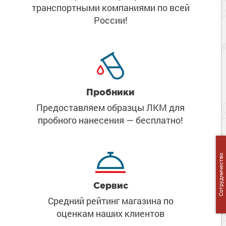
Сопутствующие товары
транспортными компаниями
по всей
Морозостойкие краски для металла
России!
Морозостойкие краски для фасада
Сопутствующие товары
Пробники
Предоставляем образцы ЛКМ
для
пробного нанесения
— бесплатно!
Сотрудничество
Сервис
Средний рейтинг магазина
по
оценкам наших клиентов