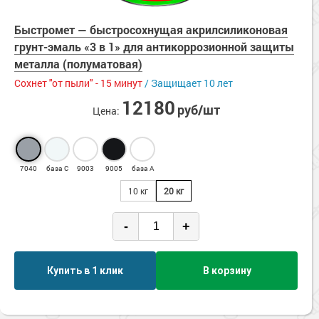
Сопутствующие товары
Химстойкие
Морозостойкие краски для металла
Энергосберегающие
Быстромет — быстросохнущая акрилсиликоновая
Морозостойкие краски для фасада
грунт-эмаль «3 в 1» для антикоррозионной защиты
Сопутствующие товары
металла (полуматовая)
Сохнет "от пыли" - 15 минут
/ Защищает 10 лет
12180
руб/шт
Цена:
7040
база С
9003
9005
база А
10 кг
20 кг
-
+
Купить в 1 клик
В корзину