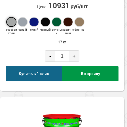
10931
руб/шт
Цена:
серебри
серый
синий
черный
зелены
коричне
бронза
стый
й
вый
17 кг
-
+
Купить в 1 клик
В корзину