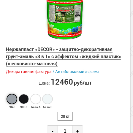
Нержапласт «DECOR» - защитно-декоративная
грунт-эмаль «3 в 1» с эффектом «жидкий пластик»
(шелковисто-матовая)
Декоративная фактура
/ Антибликовый эффект
12460
руб/шт
Цена:
7040
9005
база А
база С
20 кг
-
+