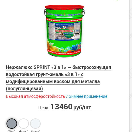
Нержалюкс SPRINT «3 в 1» — быстросохнущая
водостойкая грунт-эмаль «3 в 1» с
модифицированным воском для металла
(полуглянцевая)
Высокая атмосферостойкость
/ Зимнее применение
13460
руб/шт
Цена:
7040
база А
база С