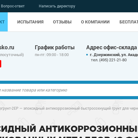
Вопрос-ответ
Написать директору
КТ
ИСПЫТАНИЯ
ОТЗЫВЫ
О КОМПАНИИ
БЕСПЛА
ko.ru
График работы
Адрес офис-склада
глосуточный)
пн-пт: 09:00 - 18:00
г. Дзержинский, ул. Акад
тел. (495) 221-21-80
ые полы
грунт-2EP — эпоксидный антикоррозионный быстросохнущий грунт для черн
олы
ые полы
КСИДНЫЙ АНТИКОРРОЗИОНН
дные наливные
олы
о металлу