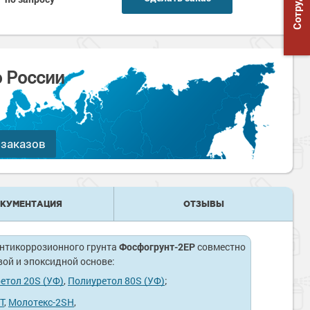
о России
 заказов
КУМЕНТАЦИЯ
ОТЗЫВЫ
нтикоррозионного грунта
Фосфогрунт-2EP
совместно
ой и эпоксидной основе:
етол 20S (УФ)
,
Полиуретол 80S (УФ)
;
Т
,
Молотекс-2SH
,