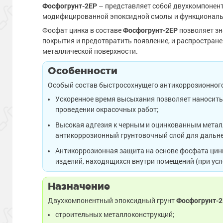
Фосфогрунт-2EP
– представляет собой двухкомпонент
модифицированной эпоксидной смолы и функциональ
Фосфат цинка в составе
Фосфогрунт-2EP
позволяет зн
покрытия и предотвратить появление, и распростране
металлической поверхности.
Особенности
Особый состав быстросохнущего антикоррозионного 
Ускоренное время высыхания позволяет наносить 
проведении окрасочных работ;
Высокая адгезия к черным и оцинкованным металл
антикоррозионный грунтовочный слой для даль
Антикоррозионная защита на основе фосфата цинк
изделий, находящихся внутри помещений (при усло
Назначение
Двухкомпонентный эпоксидный грунт
Фосфогрунт-
строительных металлоконструкций;