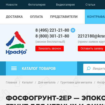
Новости
Фотогалерея
Видеогалерея
Статьи
ДОСТАВКА
ОПЛАТА
ПРЕДСТАВИТЕЛИ
КОНТРАФА
8 (495) 221-21-80
8 (800) 301-21-80
2212180@kras
(звонок бесплатный)
(прием заявок кру
Заказать звонок
Оставить заявку
КАТАЛОГ ТОВАРОВ
Полиуретанов
Полимерные наливные полы
Главная
/
Каталог
/
Для металла
/
Грунтовки для металла
/
Фосфо
Эпоксидные п
Полиуретанов
Для бетонных полов
ФОСФОГРУНТ-2EP — ЭПО
Водно-эпокси
Эпоксидные п
Грунт-эмали п
Для металла