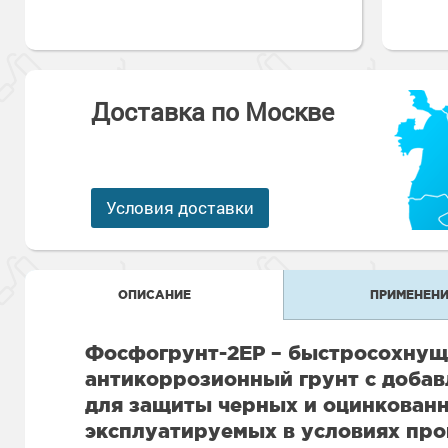
Антикоррозионная защита
Промышленны
металлоконст
Сопутствующи
Алюминиевые 
Морозостойкие
Морозостойкие краски
бетонных пол
Промышленное
Сопутствующи
Доставка по Москве
Морозостойкие
Промышленны
металла
покрытия для 
Морозостойкие
Промышленны
фасада
Условия доставки
Сопутствующи
Сопутствующи
ОПИСАНИЕ
ПРИМЕНЕНИ
Фосфогрунт-2EP – быстросохнущ
антикоррозионный грунт с доба
для защиты черных и оцинкован
эксплуатируемых в условиях пр