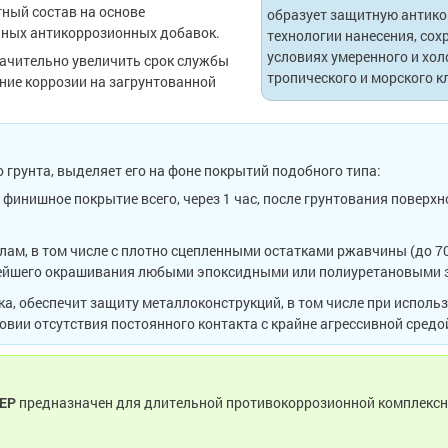
ный состав на основе
образует защитную антико
ных антикоррозионных добавок.
технологии нанесения, со
условиях умеренного и хол
ачительно увеличить срок службы
тропического и морского к
ние коррозии на загрунтованной
грунта, выделяет его на фоне покрытий подобного типа:
финишное покрытие всего, через 1 час, после грунтования поверхн
ам, в том числе с плотно сцепленными остатками ржавчины (до 7
нейшего окрашивания любыми эпоксидными или полиуретановыми 
а, обеспечит защиту металлоконструкций, в том числе при испол
вии отсутствия постоянного контакта с крайне агрессивной средой
2EP
предназначен для длительной противокоррозионной комплекс