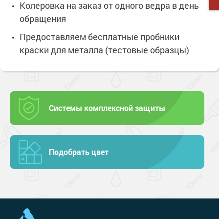
Колеровка на заказ от одного ведра в день
Сопутствующие товары
Морозостойкие краски для металла
обращения
Морозостойкие краски для фасада
Предоставляем бесплатные пробники
Сопутствующие товары
краски для металла (тестовые образцы)
Системы комплексной защиты
Подобрать цвет