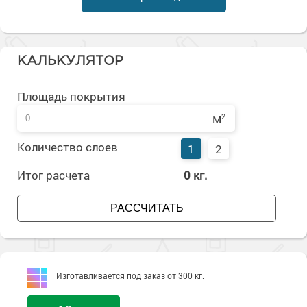
Сопутствующие товары
Морозостойкие краски для металла
Морозостойкие краски для фасада
Сопутствующие товары
КАЛЬКУЛЯТОР
Площадь покрытия
м
2
Количество слоев
1
2
Итог расчета
0
кг.
РАССЧИТАТЬ
Изготавливается под заказ от 300 кг.