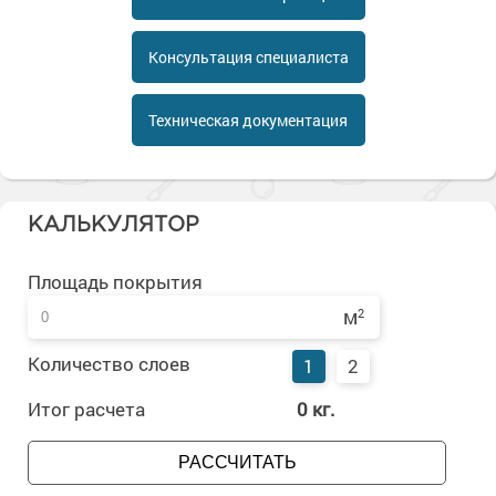
Сопутствующие товары
Морозостойкие краски для металла
Морозостойкие краски для фасада
Консультация специалиста
Сопутствующие товары
Техническая документация
КАЛЬКУЛЯТОР
Площадь покрытия
м
2
Количество слоев
1
2
Итог расчета
0
кг.
РАССЧИТАТЬ