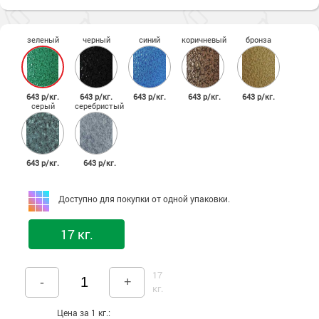
зеленый
черный
синий
коричневый
бронза
643 р/кг.
643 р/кг.
643 р/кг.
643 р/кг.
643 р/кг.
серый
серебристый
643 р/кг.
643 р/кг.
Доступно для покупки от одной упаковки.
17 кг.
17
-
+
кг.
Цена за 1 кг.: