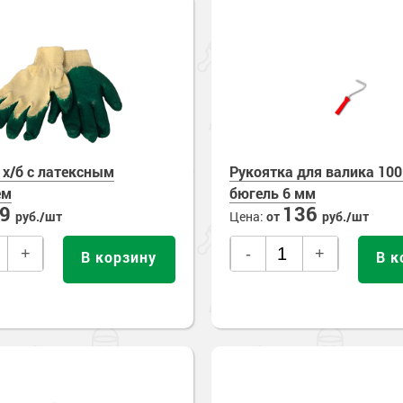
 х/б с латексным
Рукоятка для валика 10
ем
бюгель 6 мм
69
136
руб./шт
Цена:
от
руб./шт
+
-
+
В корзину
В к