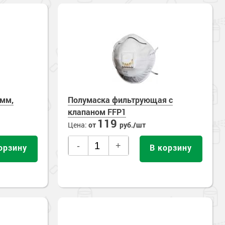
0мм,
Полумаска фильтрующая с
клапаном FFP1
119
Цена:
от
руб./шт
-
+
орзину
В корзину