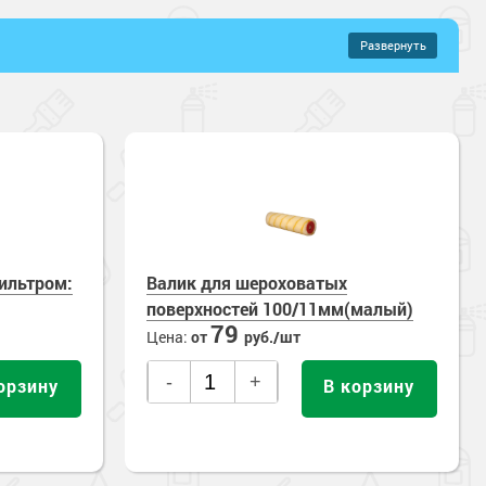
Развернуть
–
2396 руб.
ильтром:
Валик для шероховатых
поверхностей 100/11мм(малый)
79
Цена:
от
руб./шт
-
+
орзину
В корзину