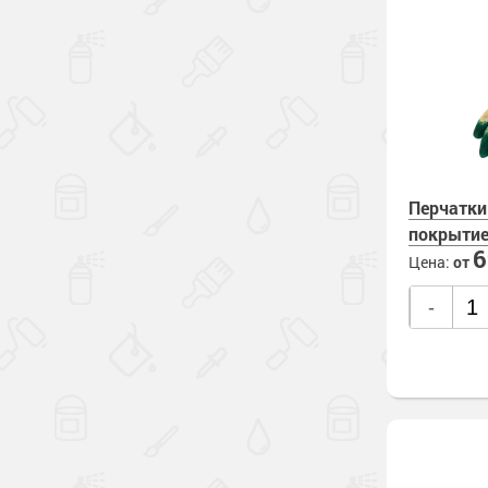
Перчатки
покрыти
Цена:
от
-