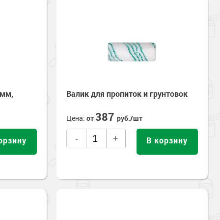
0мм,
Валик для пропиток и грунтовок
387
Цена:
от
руб./шт
-
+
орзину
В корзину