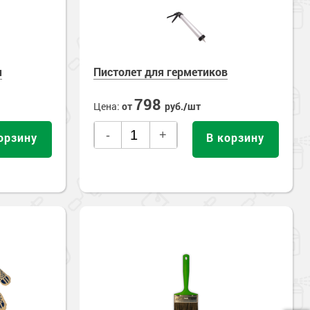
м
Пистолет для герметиков
798
Цена:
от
руб./шт
-
+
орзину
В корзину