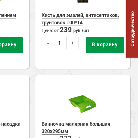
Сотрудничество
ылением
Кисть для эмалей, антисептиков,
грунтовок 100*14
239
Цена:
от
руб./шт
-
+
орзину
В корзину
-насадка
Ванночка малярная большая
320х295мм