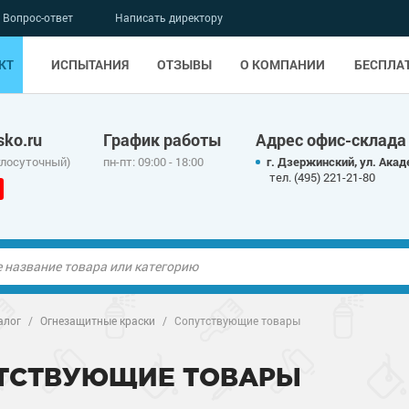
Вопрос-ответ
Написать директору
КТ
ИСПЫТАНИЯ
ОТЗЫВЫ
О КОМПАНИИ
БЕСПЛА
ko.ru
График работы
Адрес офис-склада
глосуточный)
пн-пт: 09:00 - 18:00
г. Дзержинский, ул. Акад
тел. (495) 221-21-80
ые полы
алог
/
Огнезащитные краски
/
Сопутствующие товары
олы
ые полы
ТСТВУЮЩИЕ ТОВАРЫ
дные наливные
олы
о металлу