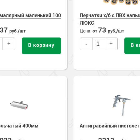
малярный маленький 100
Перчатки х/б с ПВХ нап
ЛЮКС
137
73
руб./шт
Цена:
от
руб./шт
+
-
+
В корзину
В к
ольчатый 400мм
Антигравийный пистолет