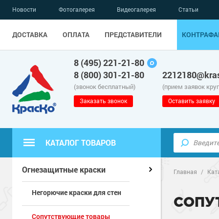
Новости
Фотогалерея
Видеогалерея
Статьи
ДОСТАВКА
ОПЛАТА
ПРЕДСТАВИТЕЛИ
КОНТРАФА
8 (495) 221-21-80
8 (800) 301-21-80
2212180@kras
(звонок бесплатный)
(прием заявок кру
Заказать звонок
Оставить заявку
КАТАЛОГ ТОВАРОВ
Полиуретанов
Полимерные наливные полы
Огнезащитные краски
Главная
/
Кат
Негорючие краски для стен
Эпоксидные п
Полиуретанов
Для бетонных полов
СОПУ
Сопутствующие товары
Водно-эпокси
Эпоксидные п
Грунт-эмали п
Для металла