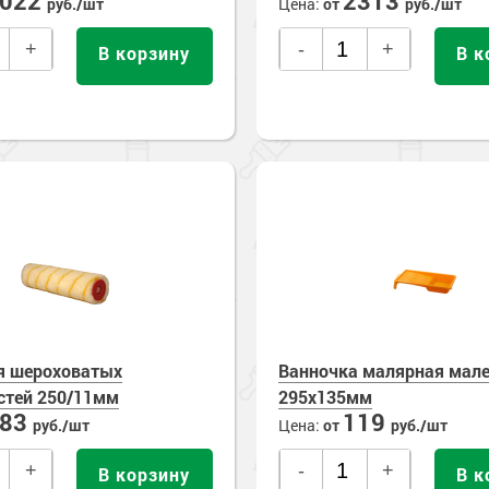
1022
2313
руб./шт
Цена:
от
руб./шт
+
-
+
В корзину
В к
я шероховатых
Ванночка малярная мал
стей 250/11мм
295х135мм
283
119
руб./шт
Цена:
от
руб./шт
+
-
+
В корзину
В к