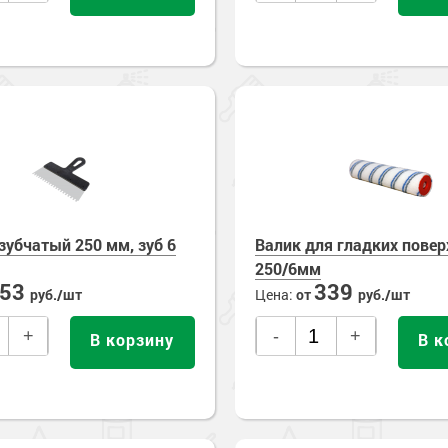
зубчатый 250 мм, зуб 6
Валик для гладких повер
250/6мм
253
339
руб./шт
Цена:
от
руб./шт
+
-
+
В корзину
В к