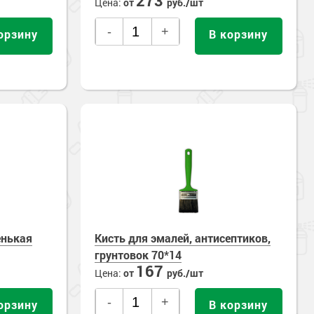
273
Цена:
от
руб./шт
-
+
орзину
В корзину
енькая
Кисть для эмалей, антисептиков,
грунтовок 70*14
167
Цена:
от
руб./шт
-
+
орзину
В корзину