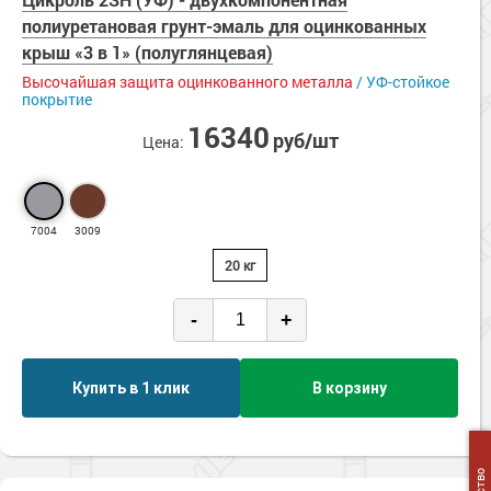
Сопутствующие товары
Морозостойкие краски для металла
полиуретановая грунт-эмаль для оцинкованных
Морозостойкие краски для фасада
крыш «3 в 1» (полуглянцевая)
Высочайшая защита оцинкованного металла
/ УФ-стойкое
Сопутствующие товары
покрытие
16340
руб/шт
Цена:
7004
3009
20 кг
-
+
Купить в 1 клик
В корзину