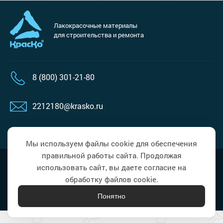
Сопутствующие товары
Морозостойкие краски для металла
Морозостойкие краски для фасада
Лакокрасочные материалы
для строительства и ремонта
Сопутствующие товары
8 (800) 301-21-80
2212180@krasko.ru
пн-пт: 09:00-18:00
Мы используем файлы cookie для обеспечения
правильной работы сайта. Продолжая
Политика в области обработки
Наверх
использовать сайт, вы даете согласие на
персональных данных
обработку файлов cookie.
Понятно