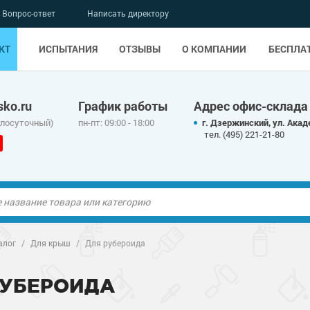
Вопрос-ответ
Написать директору
КТ
ИСПЫТАНИЯ
ОТЗЫВЫ
О КОМПАНИИ
БЕСПЛА
ko.ru
График работы
Адрес офис-склада
глосуточный)
пн-пт: 09:00 - 18:00
г. Дзержинский, ул. Акад
тел. (495) 221-21-80
ые полы
ые полы
алог
/
Для крыш
/
Для рубероида
олы
ые полы
олы
ые полы
РУБЕРОИДА
дные наливные
олы
о металлу
дные наливные
олы
о металлу