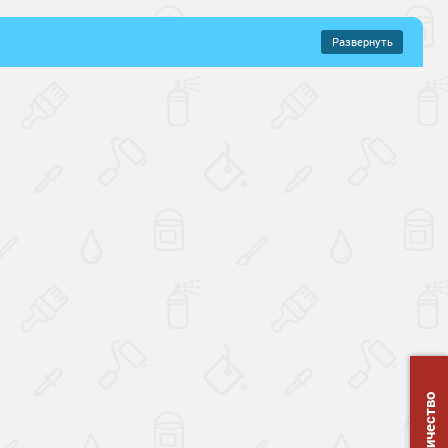
Развернуть
–
293 руб.
ие
УФ-стойкие