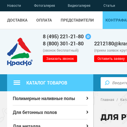
Новости
Фотогалерея
Видеогалерея
Статьи
ДОСТАВКА
ОПЛАТА
ПРЕДСТАВИТЕЛИ
КОНТРАФА
8 (495) 221-21-80
8 (800) 301-21-80
2212180@kras
(звонок бесплатный)
(прием заявок кру
Заказать звонок
Оставить заявку
КАТАЛОГ ТОВАРОВ
Полиуретанов
Полиуретанов
Полимерные наливные полы
Полимерные наливные полы
Главная
/
Кат
Эпоксидные п
Полиуретанов
Эпоксидные п
Полиуретанов
Для бетонных полов
Для бетонных полов
ДЛЯ 
Водно-эпокси
Эпоксидные п
Грунт-эмали п
Водно-эпокси
Эпоксидные п
Грунт-эмали п
Для металла
Для металла