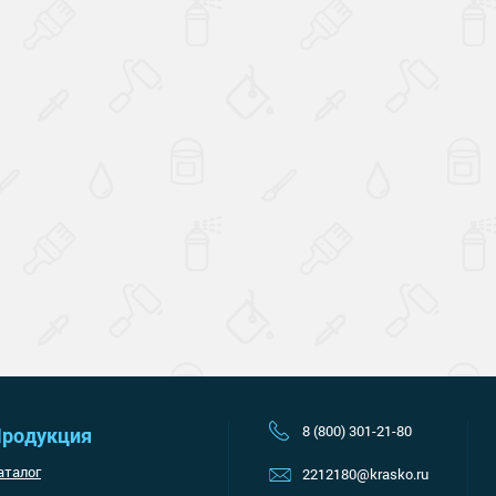
Наверх
8 (800) 301-21-80
родукция
аталог
2212180@krasko.ru