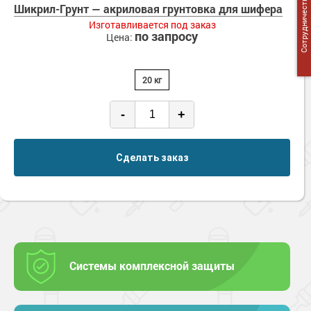
Сотрудничество
Сопутствующие товары
Шикрил-Грунт — акриловая грунтовка для шифера
Морозостойкие краски для металла
Изготавливается под заказ
Морозостойкие краски для фасада
по запросу
Цена:
Сопутствующие товары
20 кг
-
+
Сделать заказ
Системы комплексной защиты