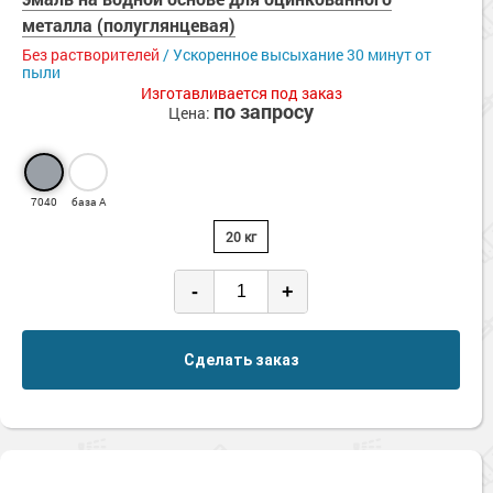
Сопутствующие товары
Морозостойкие краски для металла
металла (полуглянцевая)
Морозостойкие краски для фасада
Без растворителей
/ Ускоренное высыхание 30 минут от
пыли
Сопутствующие товары
Изготавливается под заказ
по запросу
Цена:
7040
база А
20 кг
-
+
Сделать заказ