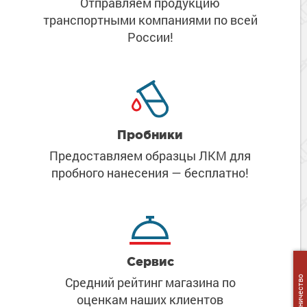
Отправляем продукцию
Сопутствующие товары
Морозостойкие краски для металла
транспортными компаниями
по всей
Морозостойкие краски для фасада
России!
Сопутствующие товары
Пробники
Предоставляем образцы ЛКМ
для
пробного нанесения
— бесплатно!
Сервис
Сотрудничество
Средний рейтинг магазина
по
оценкам наших клиентов