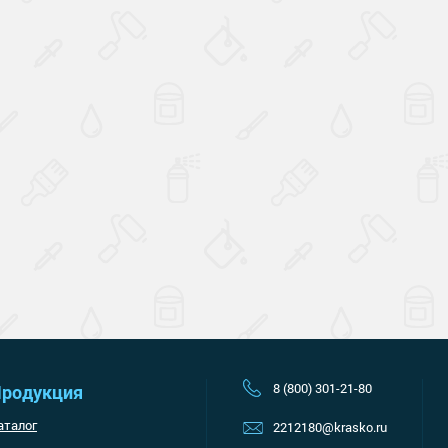
Наверх
8 (800) 301-21-80
родукция
аталог
2212180@krasko.ru