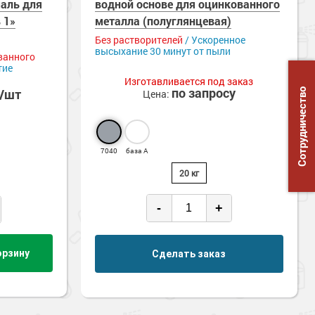
маль для
водной основе для оцинкованного
 1»
металла (полуглянцевая)
Без растворителей
/ Ускоренное
высыхание 30 минут от пыли
ванного
тие
Изготавливается под заказ
по запросу
б/шт
Сотрудничество
Цена:
7040
база А
20 кг
-
+
орзину
Сделать заказ