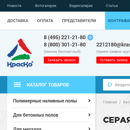
Новости
Фотогалерея
Видеогалерея
Статьи
ДОСТАВКА
ОПЛАТА
ПРЕДСТАВИТЕЛИ
КОНТРАФА
8 (495) 221-21-80
8 (800) 301-21-80
2212180@kras
(звонок бесплатный)
(прием заявок кру
Заказать звонок
Оставить заявку
КАТАЛОГ ТОВАРОВ
Полиуретанов
Полиуретанов
Полимерные наливные полы
Полимерные наливные полы
Главная
/
Кат
Эпоксидные п
Полиуретанов
Эпоксидные п
Полиуретанов
Для бетонных полов
Для бетонных полов
СЕРА
Водно-эпокси
Эпоксидные п
Грунт-эмали п
Водно-эпокси
Эпоксидные п
Грунт-эмали п
Для металла
Для металла