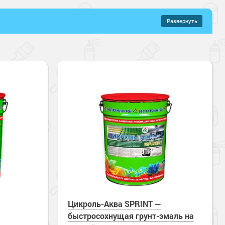
Развернуть
–
817 руб.
иловые составы
Полиуретановые составы
онентные
цевый
щений
орителей
Быстросохнущие
кая прочность
Зимнее нанесение
ные
Цикроль-Аква SPRINT —
быстросохнущая грунт-эмаль на