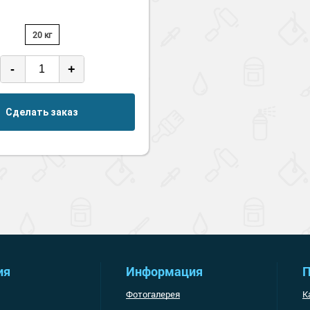
20 кг
-
+
Сделать заказ
ия
Информация
П
Фотогалерея
К