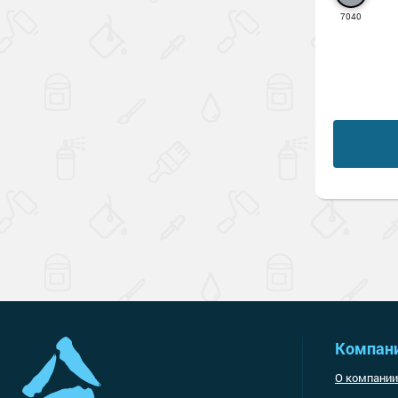
7040
Компан
О компании