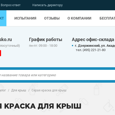
Вопрос-ответ
Написать директору
КТ
ИСПЫТАНИЯ
ОТЗЫВЫ
О КОМПАНИИ
БЕСПЛА
ko.ru
График работы
Адрес офис-склада
глосуточный)
пн-пт: 09:00 - 18:00
г. Дзержинский, ул. Акад
тел. (495) 221-21-80
ые полы
ые полы
алог
/
Для крыш
/
Серая краска для крыш
олы
ые полы
олы
ые полы
Я КРАСКА ДЛЯ КРЫШ
дные наливные
олы
о металлу
дные наливные
олы
о металлу