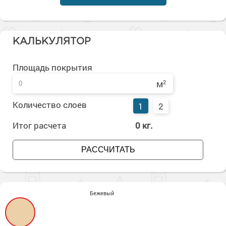
Сопутствующие товары
Морозостойкие краски для металла
Морозостойкие краски для фасада
Сопутствующие товары
КАЛЬКУЛЯТОР
Площадь покрытия
м
2
Количество слоев
1
2
Итог расчета
0
кг.
РАССЧИТАТЬ
Бежевый