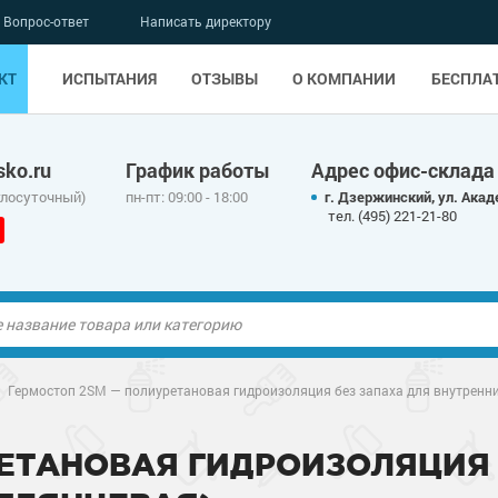
Вопрос-ответ
Написать директору
КТ
ИСПЫТАНИЯ
ОТЗЫВЫ
О КОМПАНИИ
БЕСПЛА
ko.ru
График работы
Адрес офис-склада
глосуточный)
пн-пт: 09:00 - 18:00
г. Дзержинский, ул. Акад
тел. (495) 221-21-80
ые полы
/
Гермостоп 2SM — полиуретановая гидроизоляция без запаха для внутренни
олы
ые полы
РЕТАНОВАЯ ГИДРОИЗОЛЯЦИЯ 
дные наливные
олы
о металлу