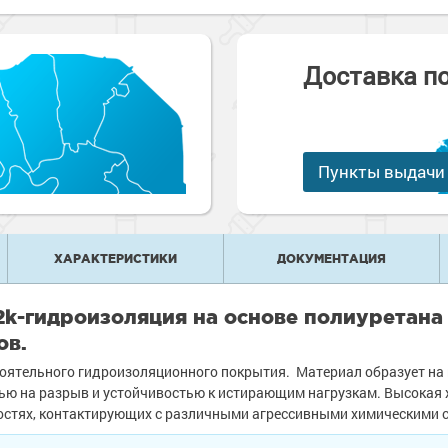
е
рукции
е товары
краски
 краски для
ов
Доставка п
 оборудование
е товары
 краски для
е ремонтные
металла
Пункты выдачи
 краски для
е стены
е товары
е товары
ХАРАКТЕРИСТИКИ
ДОКУМЕНТАЦИЯ
2k-гидроизоляция на основе полиуретана 
ов.
тоятельного гидроизоляционного покрытия. Материал образует н
ью на разрыв и устойчивостью к истирающим нагрузкам. Высокая 
хностях, контактирующих с различными агрессивными химическими