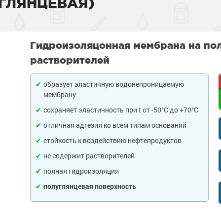
ГЛЯНЦЕВАЯ)
тона
 слой
садов
внитель бетона
Гидроизоляцонная мембрана на пол
бетона
енного металла
 фасадов
еву
растворителей
на
 грунт-краски
ля дерева
рыш
образует эластичную водонепроницаемую
ски
 краски
а древесины
 крыш
н и потолков
мембрану
сохраняет эластичность при t от -50°С до +70°С
 бетона
еталла
изоляция
септики
я
ссейна
отличная адгезия ко всем типам оснований
стойкость к воздействию нефтепродуктов
рунт-эмали
ор
е товары
е товары
 для бассейна
ромышленных
не содержит растворителей
 пола
краски
я
е товары
полная гидроизоляция
и для
 стен
полуглянцевая поверхность
 бетона
аски
е товары
обетонных
е товары
елей
е товары