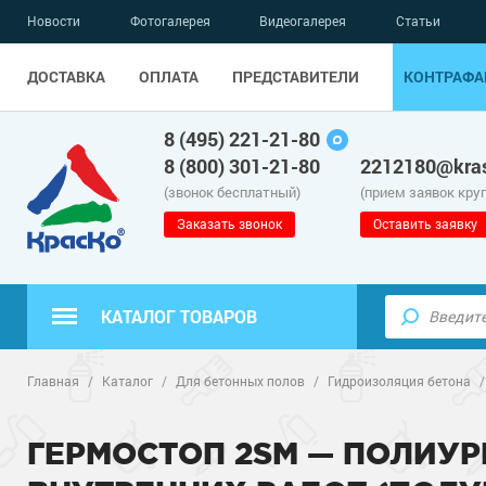
Новости
Фотогалерея
Видеогалерея
Статьи
ДОСТАВКА
ОПЛАТА
ПРЕДСТАВИТЕЛИ
КОНТРАФА
8 (495) 221-21-80
8 (800) 301-21-80
2212180@kras
(звонок бесплатный)
(прием заявок кру
Заказать звонок
Оставить заявку
КАТАЛОГ ТОВАРОВ
Полиуретанов
Полимерные наливные полы
Главная
/
Каталог
/
Для бетонных полов
/
Гидроизоляция бетона
Эпоксидные п
Полиуретанов
Для бетонных полов
ГЕРМОСТОП 2SM — ПОЛИУ
Водно-эпокси
Эпоксидные п
Грунт-эмали п
Для металла