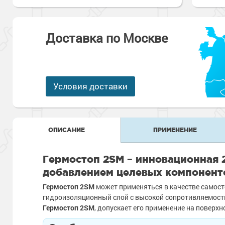
Антикоррозионная защита
Промышленны
металлоконст
Сопутствующи
Алюминиевые 
Морозостойкие
Морозостойкие краски
бетонных пол
Доставка по Москве
Промышленное
Сопутствующи
Морозостойкие
Промышленны
металла
покрытия для 
Условия доставки
Морозостойкие
Промышленны
фасада
Сопутствующи
Сопутствующи
ОПИСАНИЕ
ПРИМЕНЕНИЕ
Гермостоп 2SM – инновационная 
добавлением целевых компонент
Гермостоп 2
SM
может применяться в качестве самос
гидроизоляционный слой с высокой сопротивляемост
Гермостоп 2
SM
, допускает его применение на повер