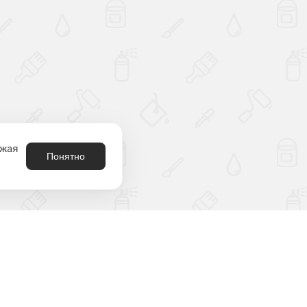
лжая
Понятно
8 (800) 301-21-80
родукция
аталог
2212180@krasko.ru
ыбрать цвет
пн-пт: 09:00-18:00