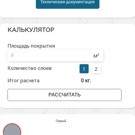
Техническая документация
Сопутствующие товары
Морозостойкие краски для металла
Морозостойкие краски для фасада
Сопутствующие товары
КАЛЬКУЛЯТОР
Площадь покрытия
м
2
Количество слоев
1
2
Итог расчета
0
кг.
РАССЧИТАТЬ
Серый