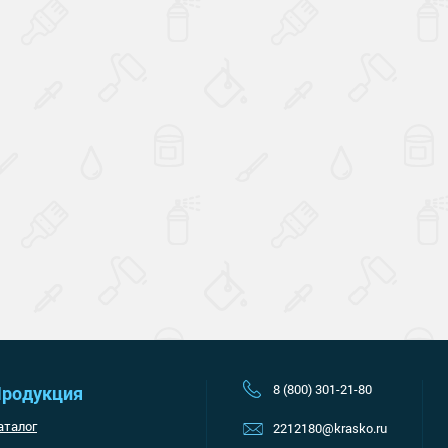
Наверх
8 (800) 301-21-80
родукция
аталог
2212180@krasko.ru