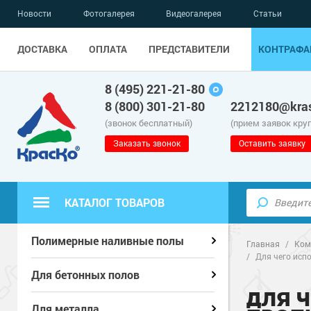
Новости
Фотогалерея
Видеогалерея
Статьи
ДОСТАВКА
ОПЛАТА
ПРЕДСТАВИТЕЛИ
КОНТРАФА
8 (495) 221-21-80
8 (800) 301-21-80
2212180@kras
(звонок бесплатный)
(прием заявок кру
Заказать звонок
Оставить заявку
КАТАЛОГ ТОВАРОВ
Полиуретанов
Полиуретанов
Полимерные наливные полы
Полимерные наливные полы
Главная
/
Ком
/
Для чего исп
Эпоксидные п
Полиуретанов
Эпоксидные п
Полиуретанов
Для бетонных полов
Для бетонных полов
ДЛЯ 
Водно-эпокси
Эпоксидные п
Грунт-эмали п
Водно-эпокси
Эпоксидные п
Грунт-эмали п
Для металла
Для металла