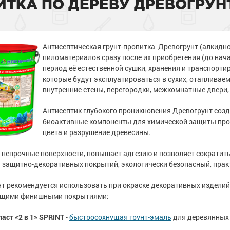
ИТКА ПО ДЕРЕВУ ДРЕВОГРУН
тона
 слой
садов
тона
 слой
садов
внитель бетона
внитель бетона
Антисептическая грунт-пропитка
Древогрунт (алкидн
бетона
енного металла
 фасадов
еву
бетона
енного металла
 фасадов
еву
пиломатериалов сразу после их приобретения (до нач
период её естественной сушки, хранения и транспорти
на
 грунт-краски
ля дерева
рыш
на
 грунт-краски
ля дерева
рыш
которые будут эксплуатироваться в сухих, отапливае
внутренние стены, перегородки, межкомнатные двери, 
ски
 краски
а древесины
 крыш
н и потолков
ски
 краски
а древесины
 крыш
н и потолков
Антисептик глубокого проникновения Древогрунт соз
биоактивные компоненты для химической защиты прот
 бетона
еталла
изоляция
септики
я
ссейна
 бетона
еталла
изоляция
септики
я
ссейна
цвета и разрушение древесины.
рунт-эмали
ор
е товары
е товары
 для бассейна
ромышленных
рунт-эмали
ор
е товары
е товары
 для бассейна
ромышленных
 непрочные поверхности, повышает адгезию и позволяет сократит
 защитно-декоративных покрытий, экологически безопасный, практ
 пола
краски
я
е товары
 пола
краски
я
е товары
и для
и для
нт
рекомендуется использовать при окраске декоративных изделий и
 стен
 стен
ющими финишными покрытиями:
 бетона
аски
е товары
обетонных
 бетона
аски
е товары
обетонных
е товары
е товары
аст «2 в 1» SPRINT
-
быстросохнущая грунт-эмаль
для деревянных 
елей
е товары
елей
е товары