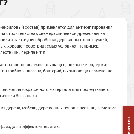
Т?
о-акриловый состав) применяется для антисептирования
ала строительства), свежераспиленной древесины на
ровки а также для обработки деревянных конструкций,
мых, хорошо проветриваемых условиях. Например,
лестницы, перила и т.д.
дает паропроницаемое (дышащее) покрытие, содержит
ив грибков, плесени, бактерий, вызывающих изменение
ь расход лакокрасочного материала для последующего
ически без запаха.
з дерева, мебели, деревянных полов и лестниц, в системе
фасадов с эффектом пластика