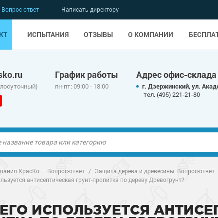
Вопрос-ответ
Написать директору
КТ
ИСПЫТАНИЯ
ОТЗЫВЫ
О КОМПАНИИ
БЕСПЛА
ko.ru
График работы
Адрес офис-склада
глосуточный)
пн-пт: 09:00 - 18:00
г. Дзержинский, ул. Акад
тел. (495) 221-21-80
ые полы
ые полы
пания КрасКо — Вопрос-ответ
/
Защита дерева и древесины. Вопрос-ответ
ользуется антисептическая грунт-пропитка по дереву Древогрунт?
олы
ые полы
олы
ые полы
ЧЕГО ИСПОЛЬЗУЕТСЯ АНТИСЕ
дные наливные
олы
о металлу
дные наливные
олы
о металлу