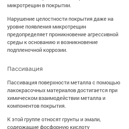
Ингибиторы коррозии
микротрещин в покрытии.
Сопутствующие товары
Пищевая промышленность
Растворители и разбавители для металла
Жидкая теплоизоляция
Нарушение целостности покрытия даже на
Нефтегазовая промышленность
Шпатлевки для металла
Для металла
уровне появления микротрещин
Экологичные материалы
Сопутствующие товары
Сопутствующие товары
предопределяет проникновение агрессивной
Для фасада
Для бетонных полов
Антистатические покрытия
среды к основанию и возникновение
Сопутствующие товары
Для металла
подпленочной коррозии.
Для бетона
Промышленные покрытия
Для фасада
Сопутствующие товары
Для дерева
Промышленные полы
Пассивация
Холодное цинкование
Для интерьеров
Ремонт промышленных полов
Грунтовки для холодного цинкования
Пассивация поверхности металла с помощью
Молотковые эмали
Сопутствующие товары
Защита железобетонных конструкций
лакокрасочных материалов достигается при
Сопутствующие товары
Промышленные металлоконструкции
Для металла
химическом взаимодействии металла и
Антикоррозионная защита
Промышленное оборудование
Сопутствующие товары
компонентов покрытия.
Толстослойные грунт-эмали
Морозостойкие краски
Промышленные ремонтные покрытия для металла
К этой группе относят грунты и эмали,
Алюминиевые краски
Промышленные стены
Морозостойкие краски для бетонных полов
содержащие фосфорную кислоту
Сопутствующие товары