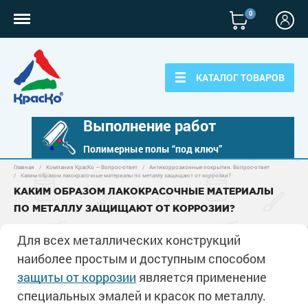
0
КАТАЛОГ ТОВАРОВ
Выполнение работ
Полимерные полы “под ключ”
Главная
/
Компания КрасКо — Вопрос-ответ
/
Антикоррозионные покрытия. Вопрос-ответ
Полимерные наливные полы
/
Каким образом лакокрасочные материалы по металлу защищают от коррозии?
КАКИМ ОБРАЗОМ ЛАКОКРАСОЧНЫЕ МАТЕРИАЛЫ
Полиуретановые полы
Для бетонных полов
ПО МЕТАЛЛУ ЗАЩИЩАЮТ ОТ КОРРОЗИИ?
Эпоксидные полы
Полиуретановые полы
Для всех металлических конструкций
Для металла
Водно-эпоксидные наливные полы
наиболее простым и доступным способом
Эпоксидные полы
Эпоксидный ровнитель бетона
Грунт-эмали по металлу
защиты от коррозии
является применение
Для фасадов
Краски для бетона
Грунтовки
Защита в один слой
специальных эмалей и красок по металлу.
Пропитки для бетона
Краски для фасадов