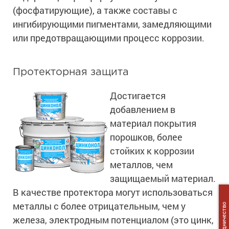
Сопутствующие товары
Морозостойкие краски для металла
(фосфатирующие), а также составы с
ингибирующими пигментами, замедляющими
Морозостойкие краски для фасада
или предотвращающими процесс коррозии.
Сопутствующие товары
Протекторная защита
Достигается
добавлением в
материал покрытия
порошков, более
стойких к коррозии
металлов, чем
защищаемый материал.
В качестве протектора могут использоваться
металлы с более отрицательным, чем у
Сотрудничество
железа, электродным потенциалом (это цинк,