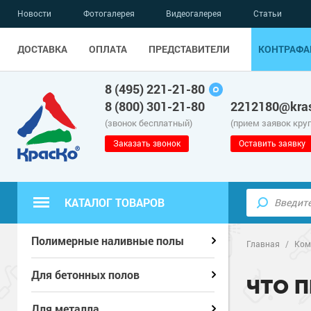
Новости
Фотогалерея
Видеогалерея
Статьи
ДОСТАВКА
ОПЛАТА
ПРЕДСТАВИТЕЛИ
КОНТРАФА
8 (495) 221-21-80
8 (800) 301-21-80
2212180@kras
(звонок бесплатный)
(прием заявок кру
Заказать звонок
Оставить заявку
КАТАЛОГ ТОВАРОВ
Полиуретанов
Полиуретанов
Полимерные наливные полы
Полимерные наливные полы
Главная
/
Ком
Эпоксидные п
Полиуретанов
Эпоксидные п
Полиуретанов
Для бетонных полов
Для бетонных полов
ЧТО 
Водно-эпокси
Эпоксидные п
Грунт-эмали п
Водно-эпокси
Эпоксидные п
Грунт-эмали п
Для металла
Для металла