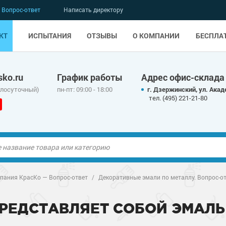
Вопрос-ответ
Написать директору
КТ
ИСПЫТАНИЯ
ОТЗЫВЫ
О КОМПАНИИ
БЕСПЛА
ko.ru
График работы
Адрес офис-склада
глосуточный)
пн-пт: 09:00 - 18:00
г. Дзержинский, ул. Акад
тел. (495) 221-21-80
ые полы
ые полы
пания КрасКо — Вопрос-ответ
/
Декоративные эмали по металлу. Вопрос-о
олы
ые полы
олы
ые полы
ПРЕДСТАВЛЯЕТ СОБОЙ ЭМАЛЬ
дные наливные
олы
о металлу
дные наливные
олы
о металлу