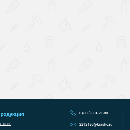
Наверх
8 (800) 301-21-80
родукция
аталог
2212180@krasko.ru