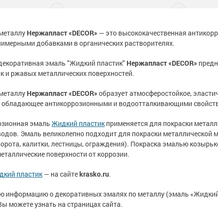
тона
 слой
садов
тона
 слой
садов
внитель бетона
внитель бетона
 металлу
Нержапласт «DECOR»
— это высококачественная антикорр
лимерными добавками в органических растворителях.
бетона
енного металла
 фасадов
еву
бетона
енного металла
 фасадов
еву
декоративная эмаль "Жидкий пластик"
Нержапласт «DECOR»
предн
на
 грунт-краски
ля дерева
рыш
на
 грунт-краски
ля дерева
рыш
ак и ржавых металлических поверхностей.
ски
 краски
а древесины
 крыш
н и потолков
ски
 краски
а древесины
 крыш
н и потолков
 металлу
Нержапласт «DECOR»
образует атмосферостойкое, эласти
), обладающее антикоррозионными и водоотталкивающими свойст
 бетона
еталла
изоляция
септики
я
ссейна
 бетона
еталла
изоляция
септики
я
ссейна
озионная эмаль
Жидкий пластик
применяется для покраски металли
одов. Эмаль великолепно подходит для покраски металлической м
рунт-эмали
ор
е товары
е товары
 для бассейна
ромышленных
рунт-эмали
ор
е товары
е товары
 для бассейна
ромышленных
ворота, калитки, лестницы, ограждения). Покраска эмалью козырьк
еталлические поверхности от коррозии.
 пола
краски
я
е товары
 пола
краски
я
е товары
и для
и для
дкий пластик
— на сайте
krasko.ru
.
 стен
 стен
 бетона
аски
е товары
обетонных
 бетона
аски
е товары
обетонных
 информацию о декоративных эмалях по металлу (эмаль «Жидкий 
е товары
е товары
Вы можете узнать на страницах сайта.
елей
е товары
елей
е товары