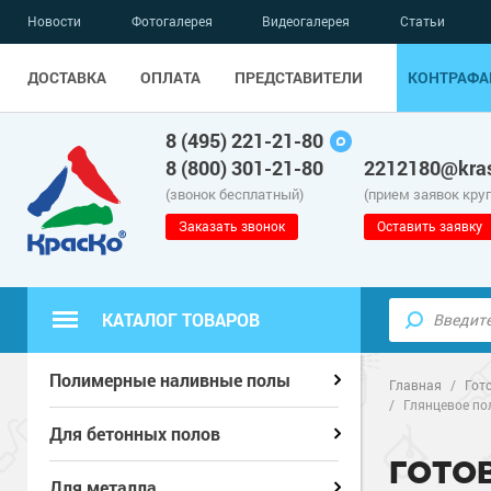
Новости
Фотогалерея
Видеогалерея
Статьи
ДОСТАВКА
ОПЛАТА
ПРЕДСТАВИТЕЛИ
КОНТРАФА
8 (495) 221-21-80
8 (800) 301-21-80
2212180@kras
(звонок бесплатный)
(прием заявок кру
Заказать звонок
Оставить заявку
КАТАЛОГ ТОВАРОВ
Полиуретанов
Полиуретанов
Полимерные наливные полы
Полимерные наливные полы
Главная
/
Гот
/
Глянцевое по
Эпоксидные п
Полиуретанов
Эпоксидные п
Полиуретанов
Для бетонных полов
Для бетонных полов
ГОТО
Водно-эпокси
Эпоксидные п
Грунт-эмали п
Водно-эпокси
Эпоксидные п
Грунт-эмали п
Для металла
Для металла