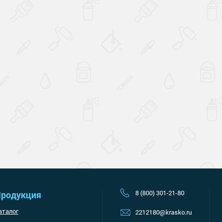
Наверх
8 (800) 301-21-80
родукция
аталог
2212180@krasko.ru