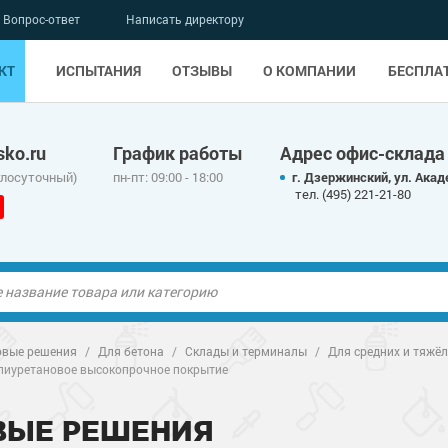
Вопрос-ответ
Написать директору
КТ
ИСПЫТАНИЯ
ОТЗЫВЫ
О КОМПАНИИ
БЕСПЛА
ko.ru
График работы
Адрес офис-склада
глосуточный)
пн-пт: 09:00 - 18:00
г. Дзержинский, ул. Акад
тел. (495) 221-21-80
ые полы
ые полы
овые решения
/
Для бетона
/
Склады и терминалы
/
Для средних и тяжёл
лиуретановое высокопрочное покрытие
олы
ые полы
олы
ые полы
ВЫЕ РЕШЕНИЯ
дные наливные
олы
о металлу
дные наливные
олы
о металлу