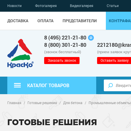
Новости
Фотогалерея
Видеогалерея
Статьи
ДОСТАВКА
ОПЛАТА
ПРЕДСТАВИТЕЛИ
КОНТРАФА
8 (495) 221-21-80
8 (800) 301-21-80
2212180@kras
(звонок бесплатный)
(прием заявок кру
Заказать звонок
Оставить заявку
КАТАЛОГ ТОВАРОВ
Полиуретанов
Полимерные наливные полы
Главная
/
Готовые решения
/
Для бетона
/
Промышленные объекты,
Эпоксидные п
Полиуретанов
Для бетонных полов
ГОТОВЫЕ РЕШЕНИЯ
Водно-эпокси
Эпоксидные п
Грунт-эмали п
Для металла