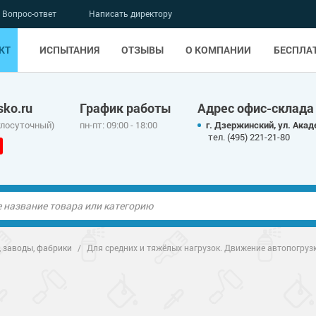
Вопрос-ответ
Написать директору
КТ
ИСПЫТАНИЯ
ОТЗЫВЫ
О КОМПАНИИ
БЕСПЛА
ko.ru
График работы
Адрес офис-склада
глосуточный)
пн-пт: 09:00 - 18:00
г. Дзержинский, ул. Акад
тел. (495) 221-21-80
ые полы
 заводы, фабрики
/
Для средних и тяжёлых нагрузок. Движение автопогрузк
олы
ые полы
дные наливные
олы
о металлу