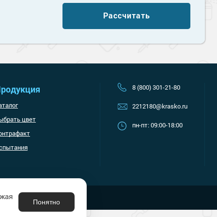
Наверх
Рассчитать
8 (800) 301-21-80
родукция
аталог
2212180@krasko.ru
ыбрать цвет
пн-пт: 09:00-18:00
онтрафакт
спытания
лжая
Понятно