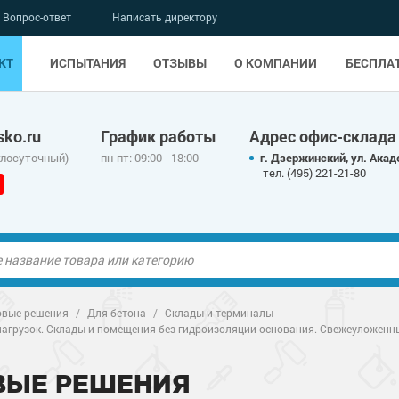
Вопрос-ответ
Написать директору
КТ
ИСПЫТАНИЯ
ОТЗЫВЫ
О КОМПАНИИ
БЕСПЛА
ko.ru
График работы
Адрес офис-склада
глосуточный)
пн-пт: 09:00 - 18:00
г. Дзержинский, ул. Акад
тел. (495) 221-21-80
ые полы
ые полы
овые решения
/
Для бетона
/
Склады и терминалы
нагрузок. Склады и помещения без гидроизоляции основания. Свежеуложенн
олы
ые полы
олы
ые полы
ВЫЕ РЕШЕНИЯ
дные наливные
олы
о металлу
дные наливные
олы
о металлу