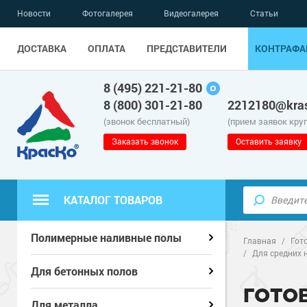
Новости
Фотогалерея
Видеогалерея
Статьи
ДОСТАВКА
ОПЛАТА
ПРЕДСТАВИТЕЛИ
КОНТРАФА
8 (495) 221-21-80
8 (800) 301-21-80
2212180@kras
(звонок бесплатный)
(прием заявок кру
Заказать звонок
Оставить заявку
КАТАЛОГ ТОВАРОВ
Полиуретанов
Полиуретанов
Полимерные наливные полы
Полимерные наливные полы
Главная
/
Гот
/
Для средних 
Эпоксидные п
Полиуретанов
Эпоксидные п
Полиуретанов
Для бетонных полов
Для бетонных полов
ГОТО
Водно-эпокси
Эпоксидные п
Грунт-эмали п
Водно-эпокси
Эпоксидные п
Грунт-эмали п
Для металла
Для металла