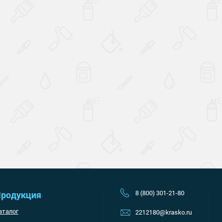
Наверх
8 (800) 301-21-80
родукция
аталог
2212180@krasko.ru