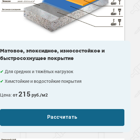
Сопутствующие товары
Морозостойкие краски для металла
Морозостойкие краски для фасада
Сопутствующие товары
Матовое, эпоксидное, износостойкое и
быстросохнущее покрытие
Для средних и тяжёлых нагрузок
Химстойкие и водостойкие покрытия
215
Цена:
от
руб./м2
Рассчитать